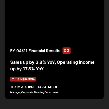
FY 04/21 Financial Results
Q2
Sales up by 3.8% YoY, Operating income
up by 17.8% YoY
プライム市場 3134
Ｈａｍｅｅ IPPEI TAKAHASHI
Manager,Corporate Planning Department