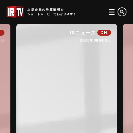
IRTV
上場企業の決算情報を
ショートムービーでわかりやすく
IRニュース
.
CH.
6日
2026年08月03日