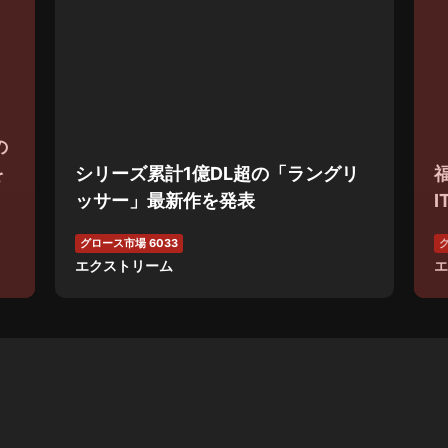
の
を
シリーズ累計1億DL超の「ラングリ
ッサー」最新作を発表
グロース市場 6033
グ
エクストリーム
エ
NEW