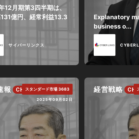
5年12月期第3四半期は、
131億円、経常利益13.3
Explanatory ma
business o...
サイバーリンクス
CYBERL
速報
経営戦略
CH.
CH.
スタンダード市場 3683
2025年09月02日