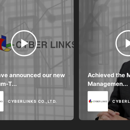
ve announced our new
Achieved the 
m-T...
Managemen...
CYBERLINKS CO.,LTD.
CYBERL