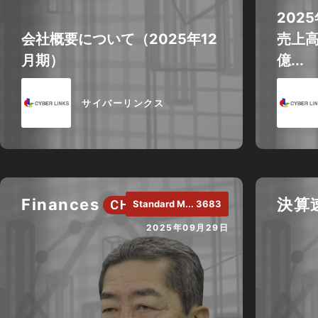
202
会社概要について（2025年12
売上高
月期）
億...
サイバーリンクス
Finances
決算
CH.
Standard M... 3683
2025年09月29日