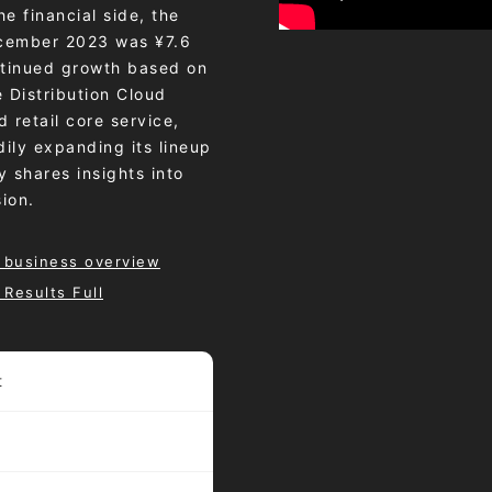
he financial side, the
December 2023 was ¥7.6
ontinued growth based on
e Distribution Cloud
 retail core service,
ily expanding its lineup
y shares insights into
ion.
 business overview
Results Full
t