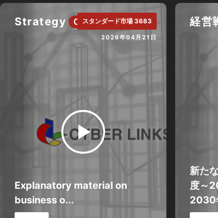
Strategy
経営
CH.
スタンダード市場 3683
2026年04月21日
新たな
Explanatory material on
度～2
business o...
2030