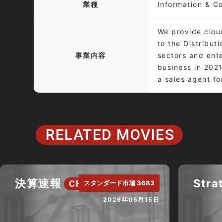
業種
Information & C
We provide cloud
to the Distribu
事業内容
sectors and ent
business in 2021
a sales agent f
RELATED MOVIES
決算速報
Stra
CH.
スタンダード市場 3683
2026年05月15日