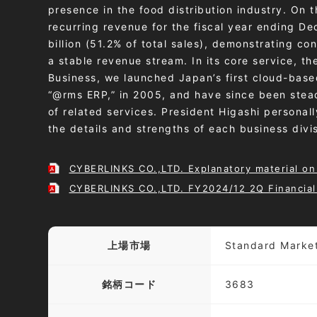
presence in the food distribution industry. On t
recurring revenue for the fiscal year ending 
billion (51.2% of total sales), demonstrating c
a stable revenue stream. In its core service, th
Business
, we launched Japan’s first cloud-based
“@rms ERP,” in 2005, and have since been stead
of related services. President Higashi personall
the details and strengths of each business divis
CYBERLINKS CO.,LTD. Explanatory material on
CYBERLINKS CO.,LTD. FY2024/12 2Q Financial 
上場市場
Standard Marke
銘柄コード
3683