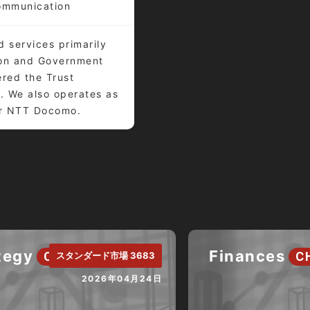
ommunication
 services primarily
tion and Government
ered the Trust
. We also operates as
or NTT Docomo.
tegy
Finances
CH.
C
スタンダード市場 3683
2026年04月24日