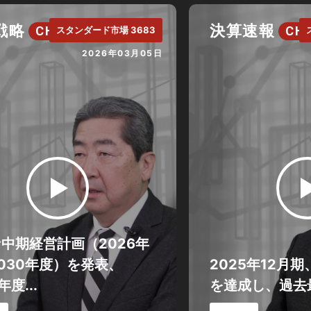
戦略
決算速報
CH.
CH.
スタンダード市場 3683
2026年03月05日
中期経営計画（2026年
030年度）を発表、
2025年12月
年度...
を達成し、過去