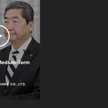
Medium-Term
INKS CO.,LTD.