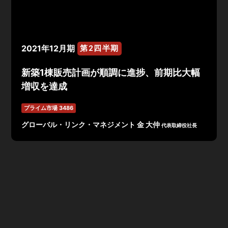
2021年12月期
第2四半期
新築1棟販売計画が順調に進捗、前期比大幅
増収を達成
プライム市場 3486
グローバル・リンク・マネジメント 金 大仲
代表取締役社長
2021年12月期 第2四半期決算は、売上高152.6億円、営
業利益7.0億円、経常利益5.48億円、当期純利益7.83億
円で着地。
新築1棟販売計画の順調な進捗が功を奏し、前期比大幅増
収を達成。第1四半期の特別利益計上の影響で最終利益は