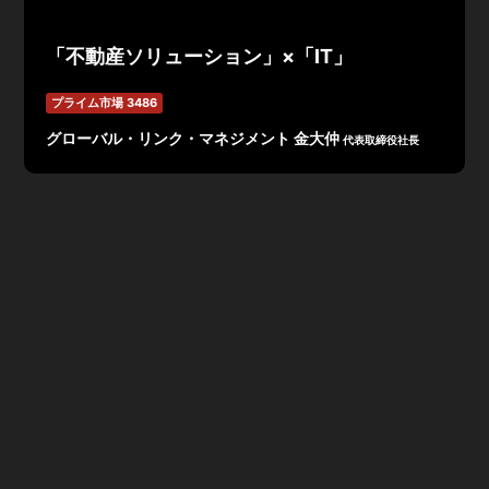
「不動産ソリューション」×「IT」
プライム市場 3486
グローバル・リンク・マネジメント 金大仲
代表取締役社長
グローバル・リンク・マネジメントは「不動産ソリューシ
ョン」×「IT」より、新しいサービスを創造し世界都市東
京からGlobal Companyを目指します。2005年の設立以
来右肩上がりの成長を続け、今後も堅調な推移を計画して
います。今後は、土地所有者・投資家とのオンライン上で
のコミュニケーションツール『Mansion Tech』をリリー
ス予定。ITを活用したリードナーチャリングマーケティ
ングを活用し更なる成長を目指します。
グローバル・リンク・マネジメント会社説明資料_IRTV