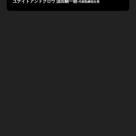
ユナイトアンドグロウ 須田騎一朗
代表取締役社長
2020年12月期 第2四半期決算は、売上高
819
百万円、営
業利益
103
百万円、当期純利益
66
百万円で着地。
緊急事態宣言による企業活動への制約により、業績を下押
しする影響があったものの、 継続した
IT
人材不足や新型
コロナへの対応需要による新規会員獲得や既存顧客の取引
規模拡大が進展し、 上期の売上高・利益ともに想定通り
に進捗。
今後は専門性の高い特化型サービスの立上げによって、高
付加価値化をさらに進めるとともに、
個人ごとに異なる専門性をそれぞれが伸ばし、有機的につ
なげることで、グループの総合力を高めていく方針。
ユナイトアンドグロウ2020年12月期 第2四半期決算説
明資料