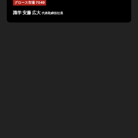
グロース市場 7049
識学 安藤 広大
代表取締役社長
2025年2月期決算は、売上高5,369百万円(YoY+11.2%)
で過去最高。営業利益は広告宣伝費削減等で330百万円
（前年同期▲113百万円）と黒字転換。ただし、値上げで
新規契約社数は減少。2026年2月期予想は、売上高6,170
百万円、営業利益405百万円。ハンズオン支援事業で大
型M&A・出資を推進。製造業子会社化で中長期的に組織
コンサルティング事業と同規模の売上を目指し、識学の実
用性を証明する方針。
識学 2025年2月期 通期決算説明資料