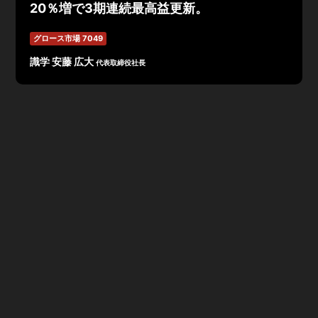
20％増で3期連続最高益更新。
グロース市場 7049
識学 安藤 広大
代表取締役社長
2019年2月期決算発表は、売上高1,251百万円(前年比
+65.8%)、営業利益247百万円(前年比+3.6倍)、経常利
益233百万円(前年比+3.4倍)となった。
特に新規事業プラットフォームサービスが伸長し、売上比
率は前期比0.03%から3.8%、
営業利益は、事業拡大に伴うコスト増を増収効果で回収し
3.6倍を記録、
経常利益(非連結)は前期比3.4倍の2.3億円に急拡大し、
20年2月期も前期比19.7％増の2.7億円を見込む。
識学_7049_201902決算説明資料