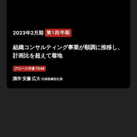
2023年2月期
第1四半期
組織コンサルティング事業が順調に推移し、
計画比を超えて着地
グロース市場 7049
識学 安藤 広大
代表取締役社長
2023年2月期第1四半期決算は、売上高1,102百万円
（YoY+30.6%）、営業利益33百万円（YoY▲52.9%）、
当期純利益▲26百万円（前年同期21百万円）で着地。組
織コンサルティング事業が順調に推移した他、マーケティ
ングに関する成長投資について、一部大規模な投資に関す