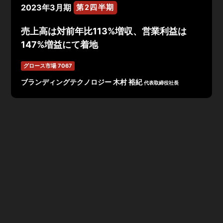
2023年3月期
第2四半期
売上高は対前年比113%増収、営業利益は
147%増益にて着地
グロース市場 7067
ブランディングテクノロジー 木村 裕紀
代表取締役社長
2023年3月期第2四半期決算は、売上高2,545
百万円、営
業利益15百万円、経常利益58百万円、当期純利益36百万
円で着地。デジタルマーケティング事業が好調に推移し、
対前年比113%の増収、営業利益は147%の増益にて着地
となった。
予算進捗率としては、売上高の進捗率は48%、営業利益
の進捗率は37%にて推移。
トピックスとして「マーケティングイネーブルメントβ