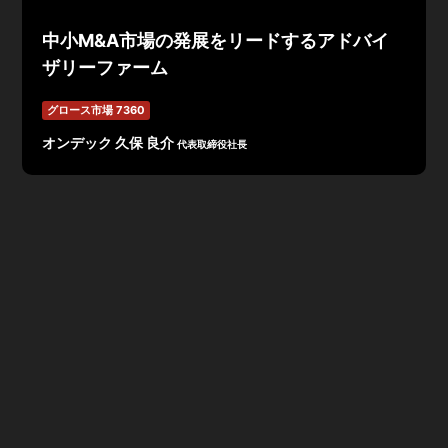
中小M&A市場の発展をリードするアドバイ
ザリーファーム
グロース市場 7360
オンデック 久保 良介
代表取締役社長
「企業の成長と変革の触媒となり、 道徳ある経済的価値
を創出する。」を企業理念とし、2005年に創業されたオ
ンデック。
10の行動指針からなる「ONDECK WAY」を、
コンサル
ティング・クオリティの追求を第一義とし、創業から15
年間一貫して中小M&Aに特化。
仲介形式、または
FA
形式にて
公的機関・金融機関・士業
など、
2
万以上の組織・団体からの紹介を通じてサービス
の提供を行う。