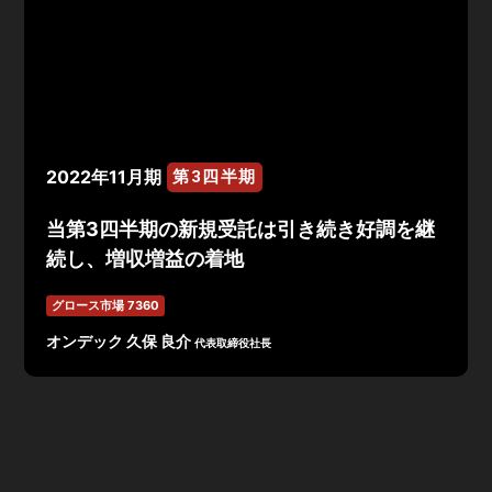
2022年11月期
第3四半期
当第3四半期の新規受託は引き続き好調を継
続し、増収増益の着地
グロース市場 7360
オンデック 久保 良介
代表取締役社長
2022年11月期第3四半期は、売上高
804
百万円、経常利
益
123
百万円で着地。新型コロナウイルス感染症の影響で