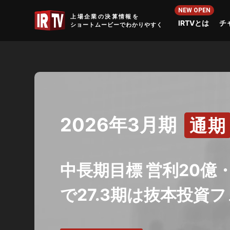
IRTV
上場企業の決算情報を
IRTVとは
チ
ショートムービーでわかりやすく
2026年3月期
通期
中長期目標 営利20億・
で27.3期は抜本投資