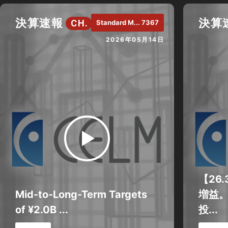
決算速報
決算
CH.
Standard M... 7367
2026年05月14日
【26.
Mid-to-Long-Term Targets
増益
of ¥2.0B ...
投...