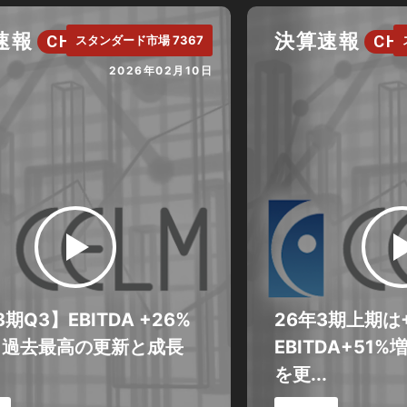
速報
決算速報
CH.
CH.
スタンダード市場 7367
2026年02月10日
3期Q3】EBITDA +26%
26年3期上期は
。過去最高の更新と成長
EBITDA+51
を更...