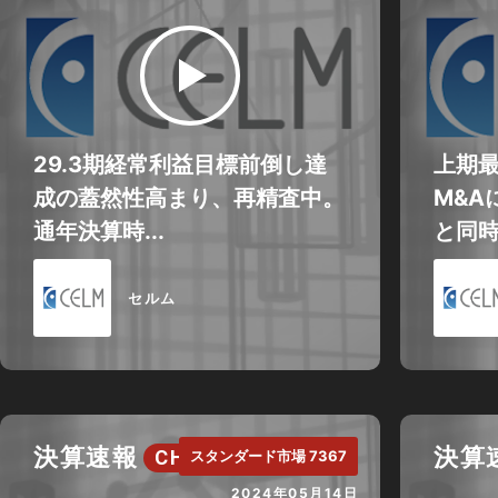
29.3期経常利益目標前倒し達
上期最
成の蓋然性高まり、再精査中。
M&A
通年決算時...
と同時
セルム
決算速報
決算
CH.
スタンダード市場 7367
2024年05月14日