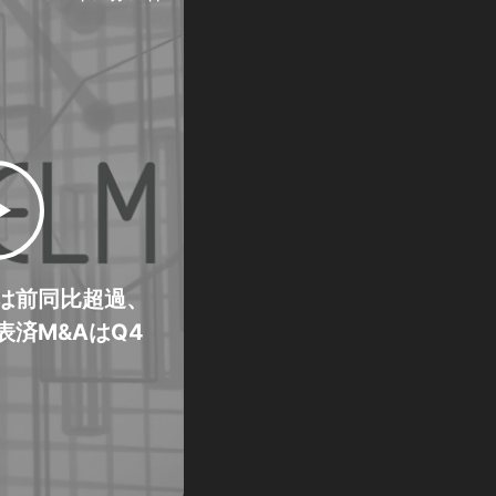
は前同比超過、
表済M&AはQ4