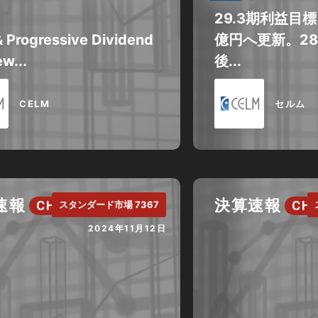
29.3期利益目
& Progressive Dividend
億円へ更新。28.
w...
後...
CELM
セルム
速報
決算速報
CH.
CH.
スタンダード市場 7367
2024年11月12日