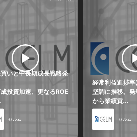
株買いと中長期成長戦略発
経常利益進捗率
成投資加速、更なるROE
堅調に推移。発
へ
から業績貢...
セルム
セルム