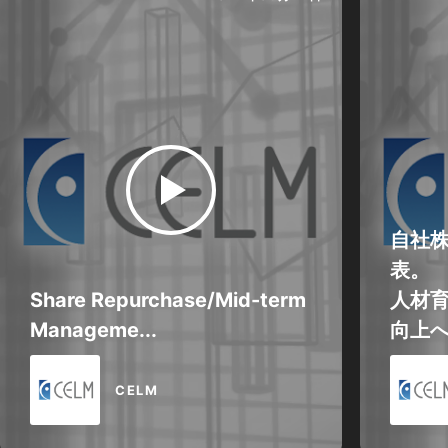
自社
表。
Share Repurchase/Mid-term
人材育
Manageme...
向上
CELM