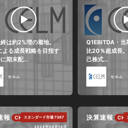
終は約2%増の着地。
Q1EBITDA
による成長戦略を目指す
比20％超成長
に期末配...
己株式...
セルム
セルム
速報
決算速報
CH.
CH.
スタンダード市場 7367
2024年05月14日