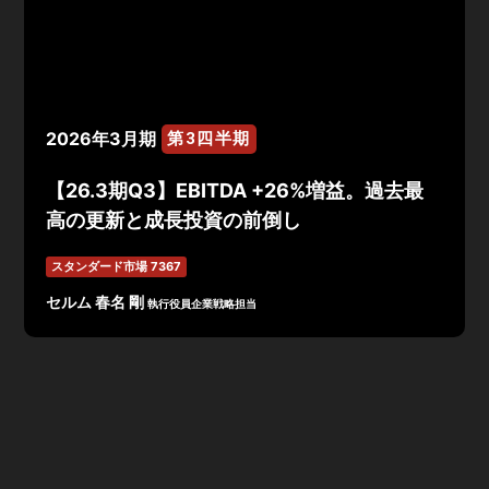
2026年3月期
第3四半期
【26.3期Q3】EBITDA +26%増益。過去最
高の更新と成長投資の前倒し
スタンダード市場 7367
セルム 春名 剛
執行役員企業戦略担当
2026年3月期第3四半期累計実績は、売上高7,982百万円
（前年同期比+35.6%）、EBITDA1,520百万円（前年同
期比+26.1%）、営業利益1,143百万円（前年同期比
+17.4%）、経常利益1,107百万円（前年同期比+24.9%）