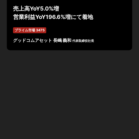
売上高YoY5.0%増
営業利益YoY196.6%増にて着地
プライム市場 3475
グッドコムアセット 長嶋 義和
代表取締役社長
2024年10月期 第1四半期決算は、売上高3,102百万円
（YoY5.0%増）、営業利益158百万円（YoY196.6%増）
で着地。23棟1,190戸の家賃収入が利益率上昇に寄与。
株主還元について、上場来7期連続の増配、配当は7年で7
倍となっており、純資産配当率は上場会社の平均を大幅に
上回っている。グループの中長期成長イメージとしては、
FY2030 決算発表までに不動産会社の時価総額ランキン
グ上位に入り、CAGR(年平均成長率) 40%超を目指す。
その他の詳細を、長嶋社長自らが語る。