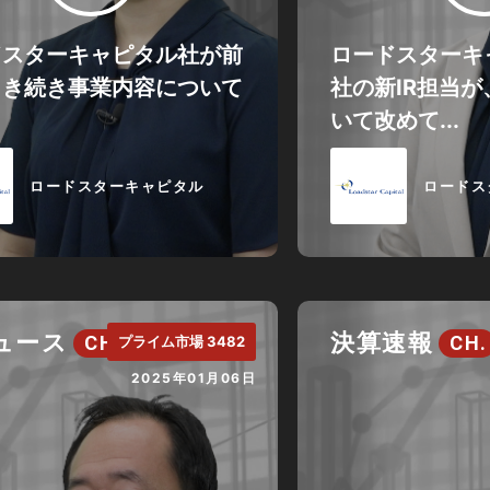
ドスターキャピタル社が前
ロードスターキ
引き続き事業内容について
社の新IR担当
。
いて改めて...
ロードスターキャピタル
ロードス
ニュース
決算速報
CH.
CH.
プライム市場 3482
2025年01月06日