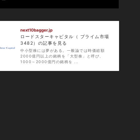
IRTV
next10bagger.jp
ロードスターキャピタル（ プライム市場
3482）の記事を見る
中小型株には夢がある。一般論では時価総額
2000億円以上の銘柄を「大型株」と呼び、
1000～2000億円の銘柄を ...