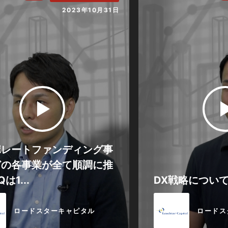
2023年10月31日
ポレートファンディング事
どの各事業が全て順調に推
は1...
DX戦略につい
ロードスターキャピタル
ロードス