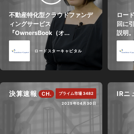
不動産特化型クラウドファンデ
ロー
ィングサービス
回に
『OwnersBook（オ...
説明
ロードスターキャピタル
決算速報
IR
CH.
プライム市場 3482
2025年04月30日