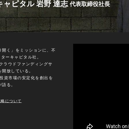
ャピタル 岩野 達志
代表取締役社長
り開く」をミッションに、不
ドスターキャピタル社。
のクラウドファンディングサ
を開放している。
産投資市場の安定化を創出を
が語る。
戦略について