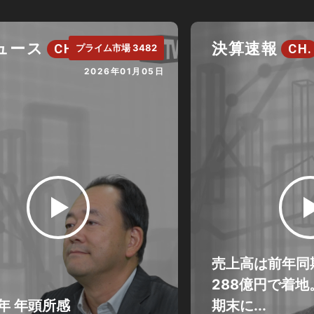
ニュース
決算速報
CH.
CH.
プライム市場 3482
2026年01月05日
売上高は前年同期
288億円で着
6年 年頭所感
期末に...