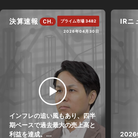
決算速報
IR
CH.
プライム市場 3482
2026年04月30日
インフレの追い風もあり、四半
期ベースで過去最大の売上高と
利益を達成。...
202