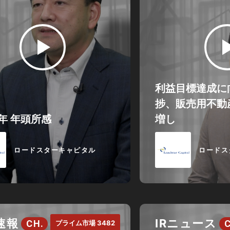
利益目標達成に
捗、販売用不動
5年 年頭所感
増し
ロードスターキャピタル
ロードス
速報
IRニュース
CH.
プライム市場 3482