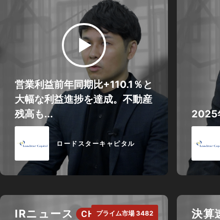
営業利益前年同期比+110.1％と
大幅な利益進捗を達成。不動産
残高も...
202
ロードスターキャピタル
IRニュース
決算
CH.
プライム市場 3482