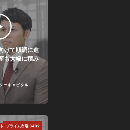
向けて順調に進
産も大幅に積み
ターキャピタル
CH.
プライム市場 3482