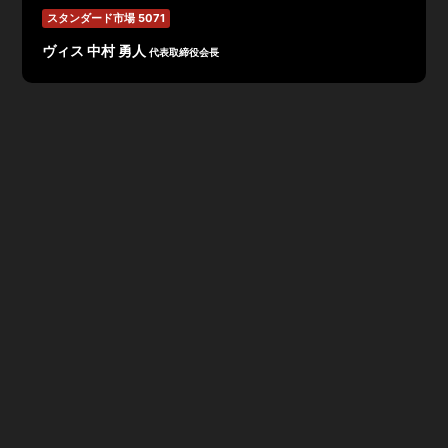
スタンダード市場 5071
ヴィス 中村 勇人
代表取締役会長
2023年3月期 第3四半期決算は、売上高9,741百万円(前
年同期比134.4%)、営業利益926百万円(前年同期比
176.3％)、経常利益919百万円(前年同期比174.2%)、四
半期純利益614百万円(前年同期比176.5%)で着地。第3
四半期における売上高、営業利益は過去最高。大規模案件
(1億円以上)の受注は14件で3.525百万円。
2023年3月期業績予想では、売上高・営業利益ともに過
去最高、通期見通しを上方修正。配当についても増配の
21円を計画。経常利益、当期純利益についても、売上高
の増加に伴い上方修正。増収増益の見込み。
また、成長戦略として、市場拡大に伴うコンサルティング
領域の拡大。ワークスタイリング領域の拡大として、
「The Place」のエリア拡大や大手デベロッパーとの連