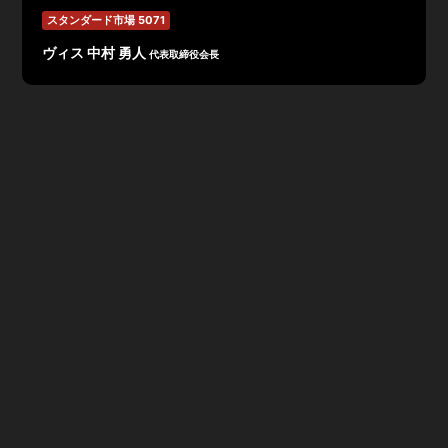
スタンダード市場 5071
ヴィス 中村 勇人
代表取締役会長
2023年3月期 第1四半期決算は、売上高2,519百万円(前
年同期比109.7%)、営業利益169百万円(前年同期比
110.2%)、経常利益161百万円(前年同期比105.3%)、当
期純利益105百万円(前年同期比104.4%)で着地。売上
高、営業利益、受注高ともに第1四半期(4月~6月)で 過去
最高。大規模案件(1 億円以上)の受注:6件 1,874百万円。
また、成長戦略では、コンサルティング領域の拡大とし
て、
2022年4月、コンサルティング業務及びワークデザ
インプラットフォーム開発を専業とする株式会社ワークデ
ザインテクノロジーズを設立。ワークスタイリング領域の
拡大として、「The Place」のエリア拡大や大手デベロ
ッパーとの連携強化。マーケティングの強化として、新た
な働き方や働く場所に関する情報発信を強化する方針。詳