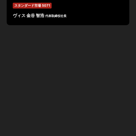
スタンダード市場 5071
ヴィス 金谷 智浩
代表取締役社長
昨今、経営課題の解決にはデータの分析、可視化が重要視
される中、オフィスへの投資・人的資本への投資を可視化
する新たなプラットフォームとして「WORK DESIGN
PLATFORM」を開発。
オフィス構築に必要な空間稼働率・コストなどの適正数値
の算出や、適切なロケーション提案、従業員のワークスタ
イルへの満足度を評価することができる。これらのサーベ
イ、分析、シミュレーションを通して企業ごとの「新しい
はたらき方」を見出し提供することで、企業価値向上を実
現し収益性の向上に寄与する。
プラットフォームの詳細は『ワークデザインプラットフォ
ーム』で検索もしくは下記よりアクセスください。
https://vis-produce.com/wdp/index.php