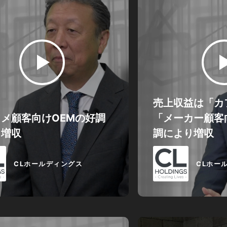
売上収益は「カ
メ顧客向けOEMの好調
「メーカー顧客
り増収
調により増収
CLホールディングス
CLホー