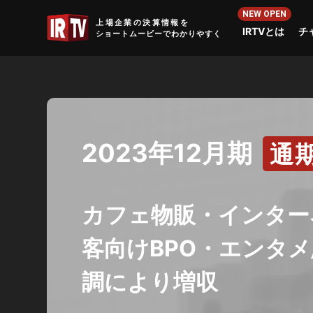
IRTV
上場企業の決算情報を
IRTVとは
チ
ショートムービーでわかりやすく
2023年12月期
通
カフェ物販・インター
客向けBPO・エンタメ
調により増収