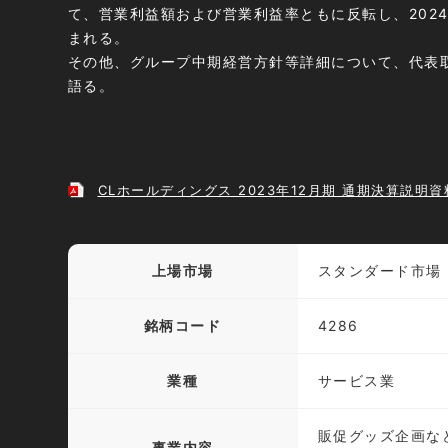
て、営業利益額および営業利益率ともに反転し、202
まれる。
その他、グループ中期経営方針等詳細について、代表
語る。
CLホールディングス 2023年12月期 通期決算説明資
上場市場
スタンダード市場
銘柄コード
4286
業種
サービス業
販促グッズ企画な
事業内容