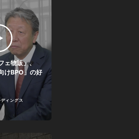
フェ物販」、
向けBPO」の好
ルディングス