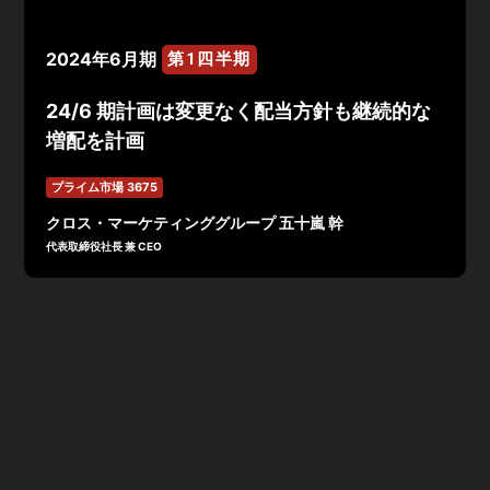
2024年6月期
第1四半期
24/6 期計画は変更なく配当方針も継続的な
増配を計画
プライム市場 3675
クロス・マーケティンググループ 五十嵐 幹
代表取締役社長 兼 CEO
2024年6月期 第1四半期決算は、売上高56.3億円、営業
利益-0.2億円で着地。データマーケティング事業の減収
を主因に、売上高は8%減。販管費は横ばいも、売上総利
益減により営業損失を計上。
2024年6月期通期の業績予想については、中期経営計
画・最終年度の業績目標に変更無し。売上高300億円