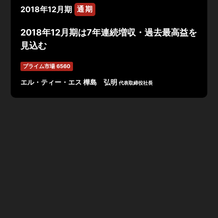
2018年12月期
通期
2018年12月期は7年連続増収・過去最高益を
見込む
プライム市場 6560
エル・ティー・エス 樺島 弘明
代表取締役社長
「デジタルシフト×働き方改革」をテーマに、ロボティク
ス・AI・ビジネスプロセスマネジメントを活用すること
によって、企業変革と働き方改革を促進支援する同社。メ
イン事業である働き方改革・デジタルシフトの実行を支援
するプロフェッショナルサービス事業と、企業の人材不足
を解消するプラットフォーム事業は、ともに複数の収益基
盤を持っており同社の安定的な事業成長を実現可能に。
2018年12月期第1四半期決算では、売上高7.7億円(前年