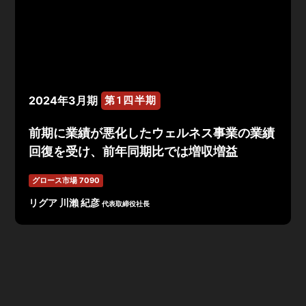
2024年3月期
第1四半期
前期に業績が悪化したウェルネス事業の業績
回復を受け、前年同期比では増収増益
グロース市場 7090
リグア 川瀨 紀彦
代表取締役社長
2024年3月期 第1四半期決算は、売上高767百万円、
EBITDA△16百万円、営業利益△56百万円、経常利益
△72百万円、当期純利益△85百万円で着地。前期に業績