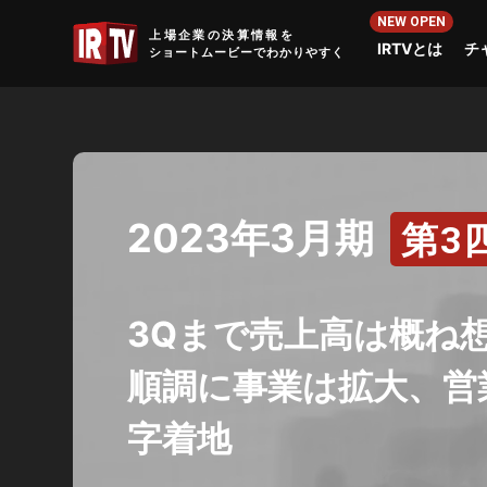
IRTV
上場企業の決算情報を
IRTVとは
チ
ショートムービーでわかりやすく
2023年3月期
第3
3Qまで売上高は概ね
順調に事業は拡大、営
字着地