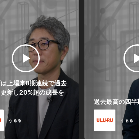
高は上場来8期連続で過去
更新し20%超の成長を
過去最高の四半
うるる
うるる