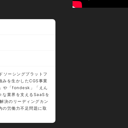
ウドソーシングプラットフ
強みを生かしたCGS事業
」や「fondesk」「えん
な業界を支えるSaaSを
足解決のリーディングカン
内の労働力不足問題に取