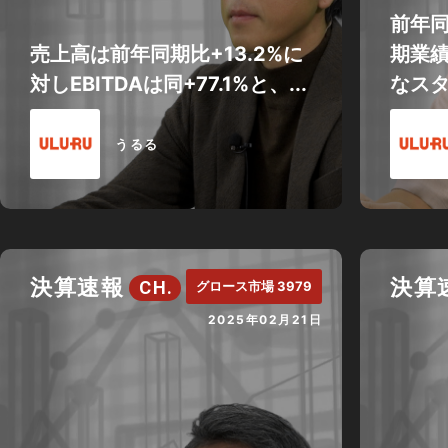
前年
売上高は前年同期比+13.2%に
期業
対しEBITDAは同+77.1%と、...
なス
うるる
決算速報
決算
CH.
グロース市場 3979
2025年02月21日