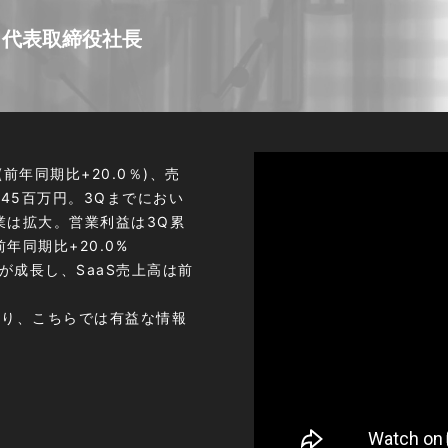
也
代表取締役社長
(前年同期比+20.0％)、売
利益45百万円。3Qまでにおい
業は拡大。営業利益は3Q累
同期比+20.0%
Sが成長し、SaaS売上高は前
ており、こちらでは有益な情報