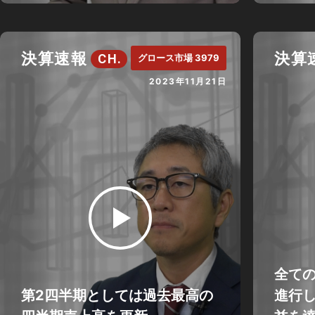
決算速報
決算
CH.
グロース市場 3979
2023年11月21日
全て
第2四半期としては過去最高の
進行し