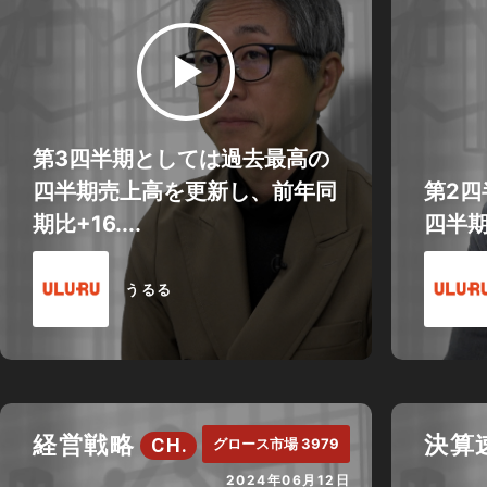
第3四半期としては過去最高の
四半期売上高を更新し、前年同
第2
期比+16....
四半
うるる
経営戦略
決算
CH.
グロース市場 3979
2024年06月12日