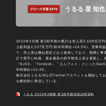
うるる 星 知
グロース市場 3979
2023年3月期
第3四半期
の累計は売上高3,509百万円
上総利益2,537百万円(前年同期比+24.5%)、営業
て、売上高は概ね想定どおり進捗しており、順調に事
計で黒字に転換。過去最高の四半期売上高を更新し、前年
「NJSS」「fondesk」「えんフォト」といったSaa
年同期比+22.4%。
株式会社うるるIR公式Twitterアカウントも開始し
を継続的に発信している。
うるる 2023年3期期 第3四半期決算説明資料