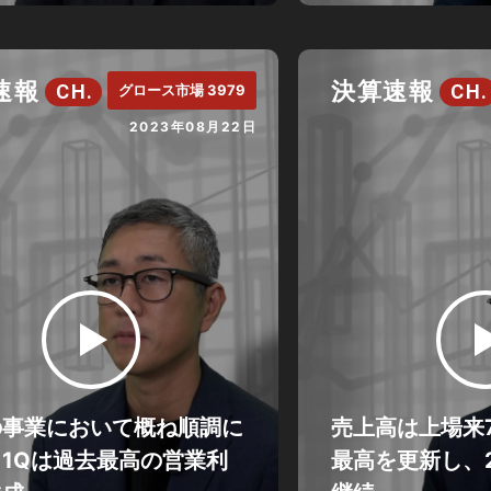
速報
決算速報
CH.
CH.
グロース市場 3979
2023年08月22日
の事業において概ね順調に
売上高は上場来
1Qは過去最高の営業利
最高を更新し、