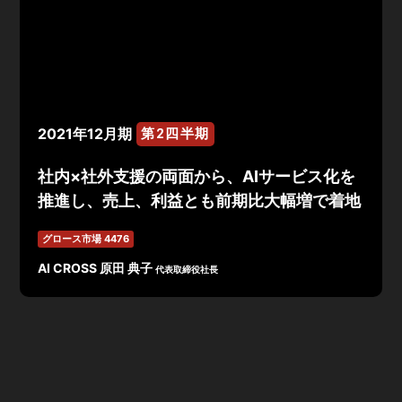
2021年12月期
第2四半期
社内×社外支援の両面から、AIサービス化を
推進し、売上、利益とも前期比大幅増で着地
グロース市場 4476
AI CROSS 原田 典子
代表取締役社長
2021年12月期 第2四半期決算は、売上高1,271百万円(前
年同期比142.6%)、営業利益174百万円(前年同期比
300.4%)、経常利益171百万円(前年同期比298.0%)、純