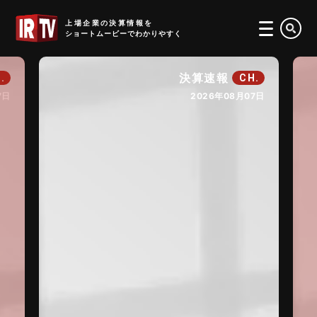
IRTV
上場企業の決算情報を
ショートムービーでわかりやすく
決算速報
.
CH.
7日
2026年08月07日