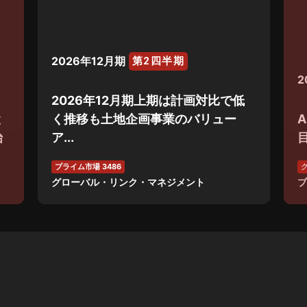
2026年12月期
第2四半期
2
2026年12月期上期は計画対比で低
と
く推移も土地企画事業のバリュー
始
ア...
プライム市場 3486
グ
グローバル・リンク・マネジメント
ブ
NEW