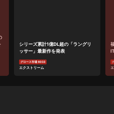
の
を
シリーズ累計1億DL超の「ラングリ
ッサー」最新作を発表
グロース市場 6033
グ
エクストリーム
エ
NEW