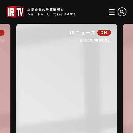
IRTV
上場企業の決算情報を
ショートムービーでわかりやすく
IRニュース
.
CH.
6日
2026年08月03日