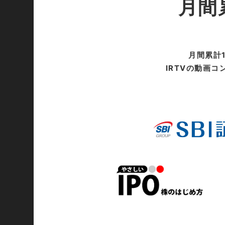
月間
月間累計
IRTVの動画