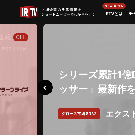
IRTV
上場企業の決算情報を
IRTVとは
チ
ショートムービーでわかりやすく
ース
CH.
6年08月03日
福岡2社がグルー
でIT技術者の採
エクス
グロース市場 6033