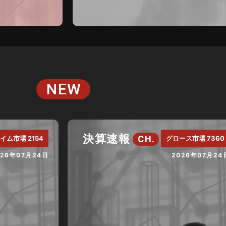
NEW
決算速報
CH.
イム市場 2154
グロース市場 7360
026年07月24日
2026年07月24