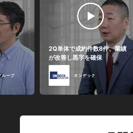
2Q単体で成約件数8件、業績
が改善し黒字を確保
グループ
オンデック