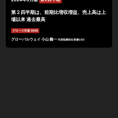
第２四半期は、前期比増収増益、売上高は上
場以来 過去最高
グロース市場 3936
グローバルウェイ 小山 義一
代表取締役社長兼CEO
連結の2024年3月期 第2四半期決算は売上高1,182百万
円、営業利益△143百万円、経常利益△87百万円、親会
社株主に帰属する純利益は14百万円で着地。売上高、営
業利益とも前期比増加となった。前年度に実施したデリバ
リ体制の確立や営業体制の強化が好調の主な要因。グルー
プ会社の先行コストにより連結営業利益は引き続きマイナ
スとなった。
セグメント別の進捗としては、プラットフォーム事業で
は、売上・利益ともに順調で、デジタルトランスフォーメ