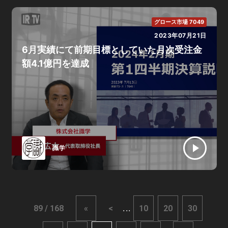
グロース市場 7049
2023年07月21日
6月実績にて前期目標としていた月次受注金
額4.1億円を達成
識学
...
89 / 168
«
<
10
20
30