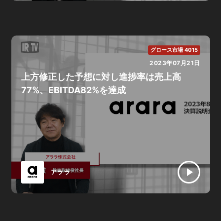
グロース市場 4015
2023年07月21日
上方修正した予想に対し進捗率は売上高
77%、EBITDA82%を達成
アララ