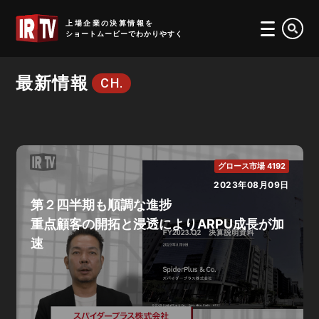
IRTV
上場企業の決算情報を
ショートムービーでわかりやすく
最新情報
CH.
グロース市場 4192
2023年08月09日
第２四半期も順調な進捗
重点顧客の開拓と浸透によりARPU成長が加
速