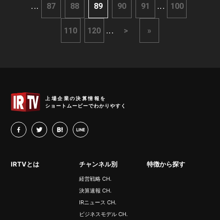
...
...
87
88
89
90
91
100
...
110
120
>
»
IRTV
上場企業の決算情報を
ショートムービーでわかりやすく
facebook
twitter
hatena
LINE
IRTVとは
チャンネル別
特徴から探す
経営戦略 CH.
決算速報 CH.
IRニュース CH.
ビジネスモデル CH.