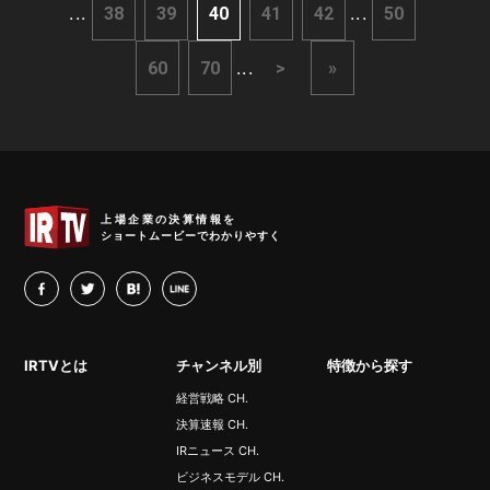
...
...
38
39
40
41
42
50
...
60
70
>
»
IRTV
上場企業の決算情報を
ショートムービーでわかりやすく
facebook
twitter
hatena
LINE
IRTVとは
チャンネル別
特徴から探す
経営戦略 CH.
決算速報 CH.
IRニュース CH.
ビジネスモデル CH.