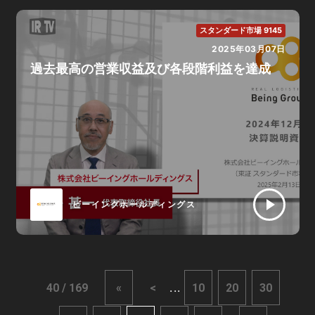
スタンダード市場 9145
2025年03月07日
過去最高の営業収益及び各段階利益を達成
ビーイングホールディングス
...
40 / 169
«
<
10
20
30