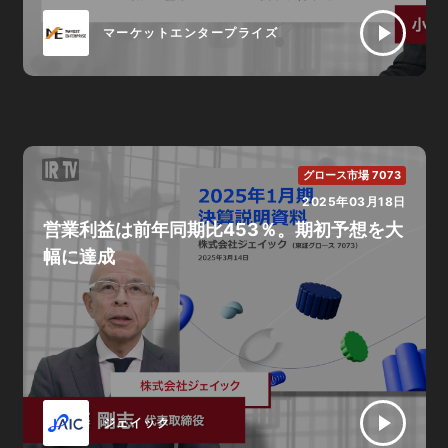
マーケットエンタープライズ
グロース市場 7073
2025年03月18日
営業利益は前年同期比453％。期初予想を大
幅に達成
ジェイック