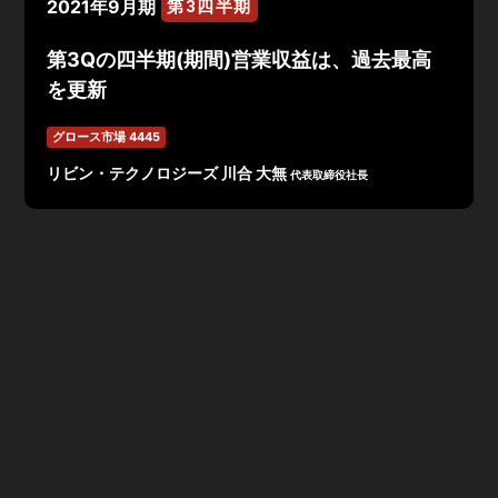
2021年9月期
第3四半期
第3Qの四半期(期間)営業収益は、過去最高
を更新
グロース市場 4445
リビン・テクノロジーズ 川合 大無
代表取締役社長
2021年9月期 第3四半期決算は、営業収益2,352百万
円、営業利益101百万円、経常利益108百万円、当期純利
益63百万円で着地。
営業収益は、前年同期比+40%と第2Qに引き続き大幅に
伸長し、第
2Q
に記録した
過去最高を更新。
営業利益、経常利益、当期(四半期)純利益ともに、第
3Q
時点で
通期計画を達成
済み。
第
4Q
も重点施策(人材・ブ
ランディング等)へ
成長投資
を実行し、引き続き成長を図
る。