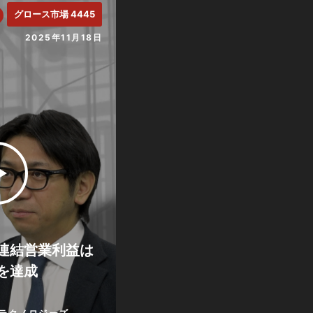
グロース市場 4445
2025年11月18日
連結営業利益は
を達成