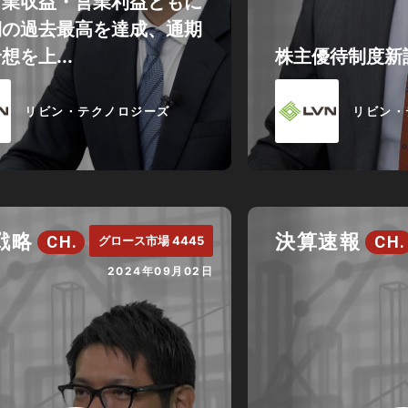
営業収益・営業利益ともに
期の過去最高を達成、通期
想を上...
株主優待制度新
リビン・テクノロジーズ
リビン・
戦略
決算速報
CH.
CH.
グロース市場 4445
2024年09月02日