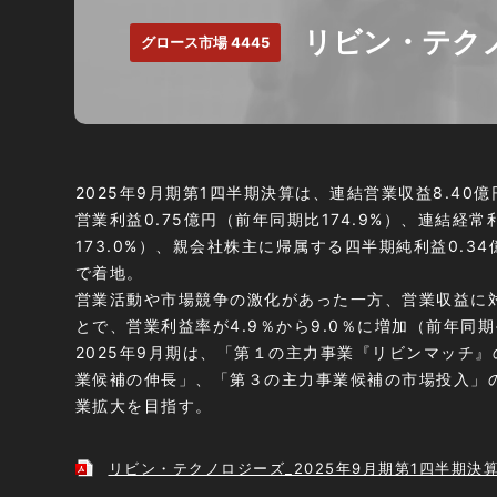
リビン・テクノ
グロース市場 4445
2025年9月期第1四半期決算は、連結営業収益8.40億
営業利益0.75億円（前年同期比174.9%）、連結経常
173.0%）、親会社株主に帰属する四半期純利益0.34
で着地。
営業活動や市場競争の激化があった一方、営業収益に
とで、営業利益率が4.9％から9.0％に増加（前年同期+
2025年9月期は、「第１の主力事業『リビンマッチ
業候補の伸長」、「第３の主力事業候補の市場投入」
業拡大を目指す。
リビン・テクノロジーズ_2025年9月期第1四半期決