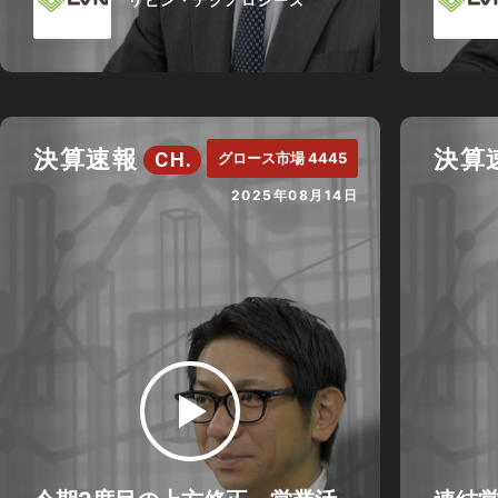
リビン・テクノロジーズ
決算速報
決算
CH.
グロース市場 4445
2025年08月14日