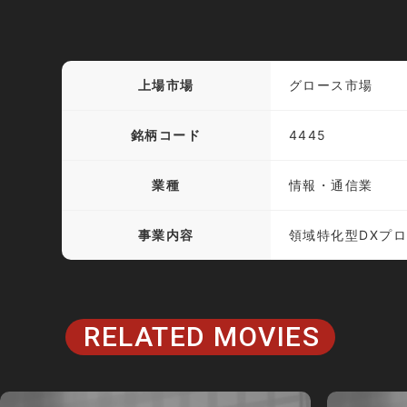
上場市場
グロース市場
銘柄コード
4445
業種
情報・通信業
事業内容
領域特化型DXプ
RELATED MOVIES