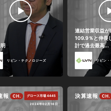
連結営業収益が
109.9％と伸
説明
計で過去最高...
リビン・テクノロジーズ
リビン・
速報
決算速報
CH.
CH.
グロース市場 4445
2024年02月16日