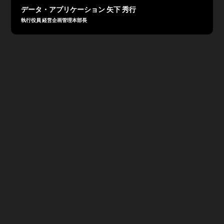
データ・アプリケーション 矢下 秀行
執行役員 経営企画管理本部長
2026年3月期通期決算は、売上高4,322百万円、営業利
益276百万円、経常利益324百万円、親会社株主に帰属す
る当期純利益156百万円、EBITDA481百万円で着地。
売上高は、M&Aによる連結化の効果も寄与し、大きく上
回る増収を達成した。
一方、営業利益については、事業拡大に伴う人件費の増加
に加え、M&A関連費用およびのれん償却費が影響したも
のの、コスト管理の徹底と適正なコストコントロールは継
続中。
ソフトウェア事業においては、サブスクリプションの大型
案件は少なかったものの、順調に推移した。
また、M&Aによる3社の子会社化を通じて、「ソフトウェ
ア事業」「システムインテグレーション事業」「AI関連
事業」の3つに事業領域を拡大し、事業ポートフォリオの