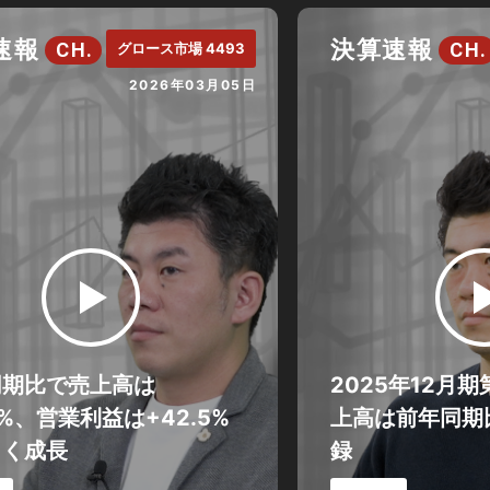
速報
決算速報
CH.
CH.
グロース市場 4493
2026年03月05日
同期比で売上高は
2025年12月
.8%、営業利益は+42.5%
上高は前年同期比
きく成長
録