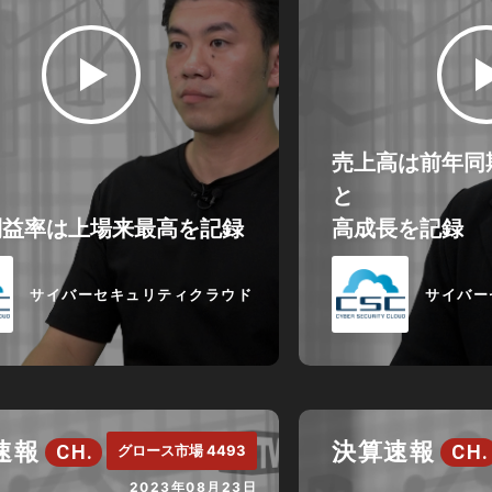
売上高は前年同期
と
利益率は上場来最高を記録
高成長を記録
サイバーセキュリティクラウド
サイバー
速報
決算速報
CH.
CH.
グロース市場 4493
2023年08月23日