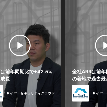
は前年同期比で+42.5%
全社ARRは前年同
幅成長
の着地で過去最
サイバーセキュリティクラウド
サイバー