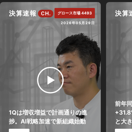
決算速報
決算
CH.
グロース市場 4493
2026年05月29日
前年
1Qは増収増益で計画通りの進
+31
捗。AI戦略加速で新組織始動
と大