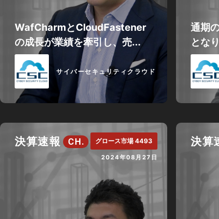
WafCharmとCloudFastener
通期
の成長が業績を牽引し、売...
とな
サイバーセキュリティクラウド
決算速報
決算
CH.
グロース市場 4493
2024年08月27日