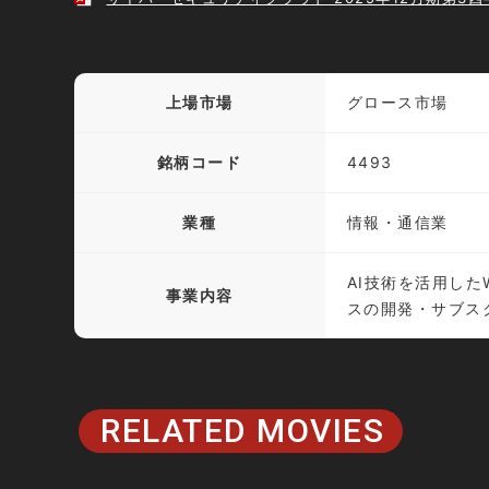
上場市場
グロース市場
銘柄コード
4493
業種
情報・通信業
AI技術を活用した
事業内容
スの開発・サブス
RELATED MOVIES