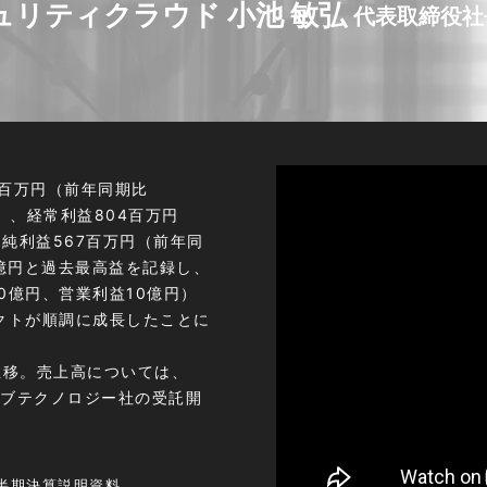
ュリティクラウド 小池 敏弘
代表取締役社長
28百万円（前年同期比
%）、経常利益804百万円
期純利益567百万円（前年同
6億円と過去最高益を記録し、
0億円、営業利益10億円）
ダクトが順調に成長したことに
に推移。売上高については、
ーティブテクノロジー社の受託開
四半期決算説明資料