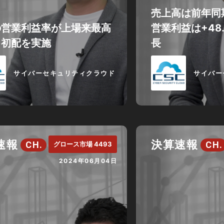
売上高は前年同期
の営業利益率が上場来最高
営業利益は+48
り初配を実施
長
サイバーセキュリティクラウド
サイバー
速報
決算速報
CH.
CH.
グロース市場 4493
2024年06月04日