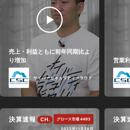
売上・利益ともに前年同期比よ
り増加
営業
サイバーセキュリティクラウド
決算速報
決算
CH.
グロース市場 4493
2023年11月29日