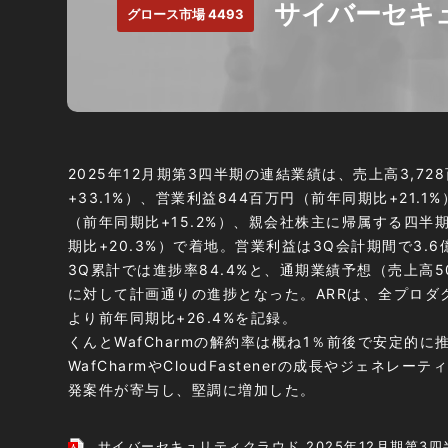
サイバーセキ
グロース市場 4493
2025年12月期第3四半期の連結業績は、売上高3,7
+33.1%）、営業利益844百万円（前年同期比+21.1
（前年同期比+15.2%）、親会社株主に帰属する四半
期比+20.3%）で着地。営業利益は3Q会計期間で3.
3Q累計では進捗率84.4%と、通期業績予想（売上高5
に対して計画通りの進捗となった。
ARRは、全プロ
より前年同期比+26.4%を記録。
くんとWafCharmの解約率は概ね1％前後で安定的
WafCharmやCloudFastenerの成長やジェネレ
発案件が寄与し、堅調に増加した。
サイバーセキュリティクラウド 2025年12月期第3