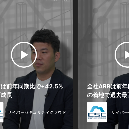
は前年同期比で+42.5%
全社ARRは前年同
幅成長
の着地で過去最
サイバーセキュリティクラウド
サイバー