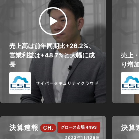
売上高は前年同期比+26.2%、
営業利益は+48.7%と大幅に成
売上
長
り増
サイバーセキュリティクラウド
決算速報
決算
CH.
グロース市場 4493
2023年11月29日