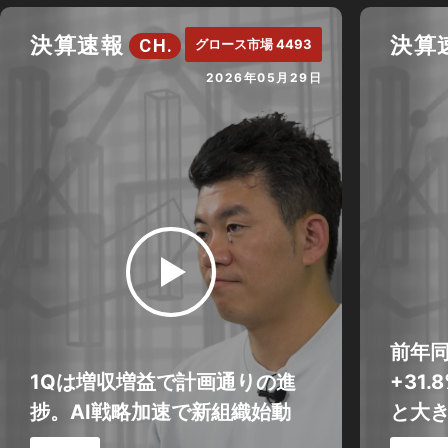
決算速報
決算
CH.
グロース市場 4493
2026年05月29日
前年
1Qは増収増益で計画通りの進
+31
捗。AI戦略加速で新組織始動
と大