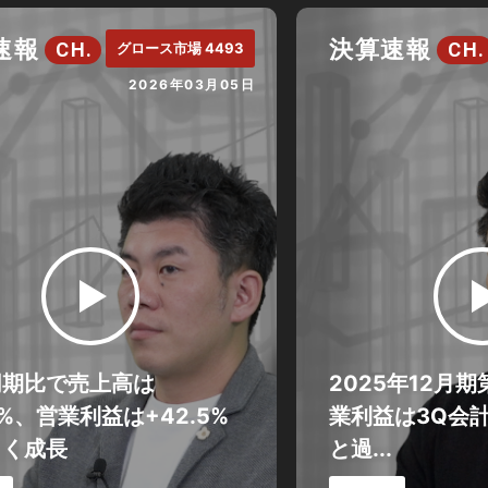
速報
決算速報
CH.
CH.
グロース市場 4493
2026年03月05日
同期比で売上高は
2025年12月
.8%、営業利益は+42.5%
業利益は3Q会計
きく成長
と過...