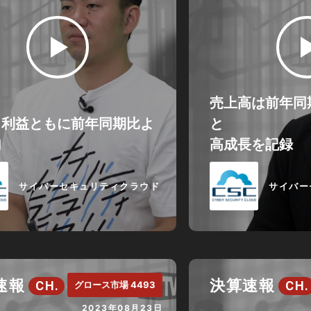
売上高は前年同期
・利益ともに前年同期比よ
と
加
高成長を記録
サイバーセキュリティクラウド
サイバー
速報
決算速報
CH.
CH.
グロース市場 4493
2023年08月23日