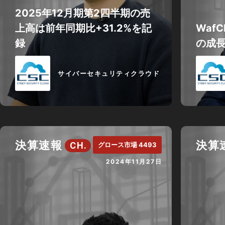
2025年12月期第2四半期の売
上高は前年同期比+31.2%を記
WafC
録
の成長
サイバーセキュリティクラウド
決算速報
決算
CH.
グロース市場 4493
2024年11月27日