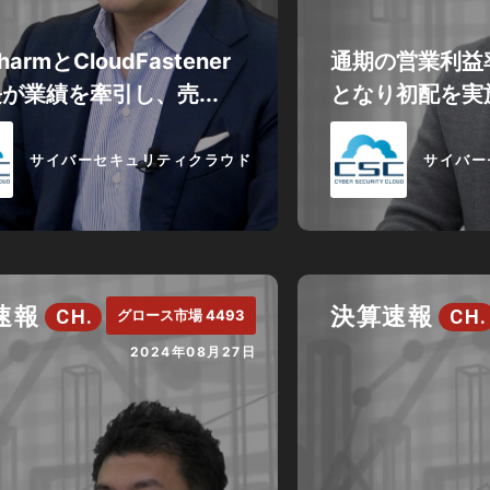
harmとCloudFastener
通期の営業利益
が業績を牽引し、売...
となり初配を実
サイバーセキュリティクラウド
サイバー
速報
決算速報
CH.
CH.
グロース市場 4493
2024年08月27日