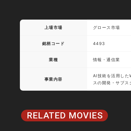
上場市場
グロース市場
銘柄コード
4493
業種
情報・通信業
AI技術を活用した
事業内容
スの開発・サブス
RELATED MOVIES