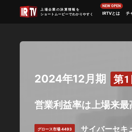
IRTV
上場企業の決算情報を
IRTVとは
チ
ショートムービーでわかりやすく
2024年12月期
第
営業利益率は上場来最
サイバーセキ
グロース市場 4493