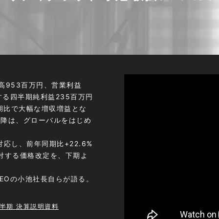
高953
百万円、営業利益
する四半期純利益235百万円
期比で大幅な増収増益とな
以降は、グローバルをはじめ
応し、前年同期比+22.6%
に対する価格改定を、下期よ
CEOの小池社長自らが語る。
四半期 決算説明資料