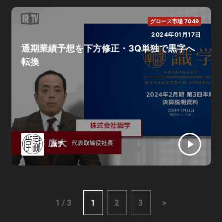
グロース市場 7049
2024年01月17日
通期業績予想を下方修正・3Q単独で黒字へ
転換
識学
1 / 3
1
2
3
>