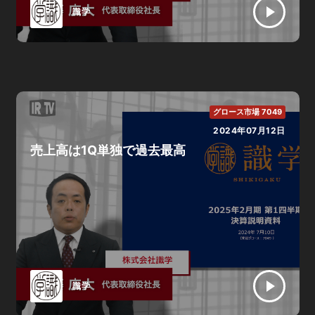
識学
グロース市場 7049
2024年07月12日
売上高は1Q単独で過去最高
識学