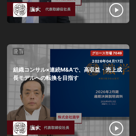
識学
グロース市場 7049
2026年04月17日
組織コンサル×連続M&Aで、高収益・売上成
長モデルへの転換を目指す
識学