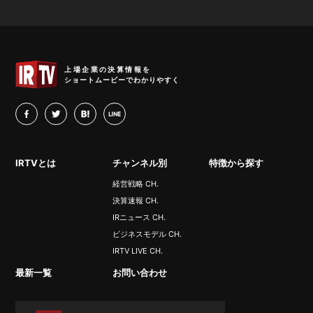
IRTV
上場企業の決算情報を
ショートムービーでわかりやすく
facebook
twitter
hatena
LINE
IRTVとは
チャンネル別
特徴から探す
経営戦略 CH.
決算速報 CH.
IRニュース CH.
ビジネスモデル CH.
IRTV LIVE CH.
最新一覧
お問い合わせ