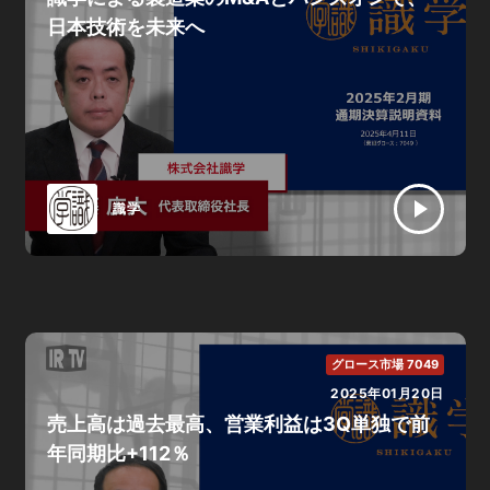
日本技術を未来へ
識学
グロース市場 7049
2025年01月20日
売上高は過去最高、営業利益は3Q単独で前
年同期比+112％