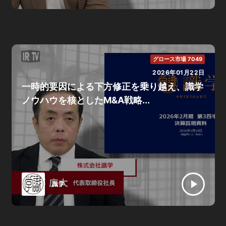
グロース市場 7049
2026年01月22日
一時的要因による下方修正を乗り越え、識学
ノウハウを核としたM&A戦略...
識学