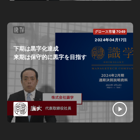
グロース市場 7049
2024年04月17日
下期は黒字化達成
来期は保守的に黒字を目指す
識学