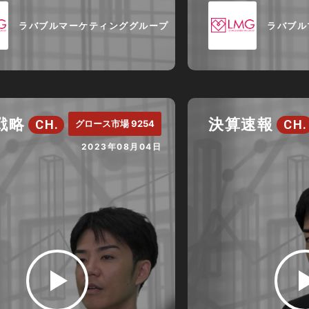
ラバブルマーケティンググループ
ラバブル
戦略
決算速報
CH.
CH.
グロース市場 9254
2023年08月04日