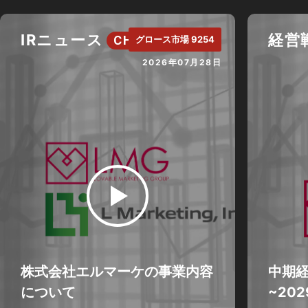
IRニュース
経営
CH.
グロース市場 9254
2026年07月28日
株式会社エルマーケの事業内容
中期経
について
~20