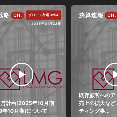
戦略
決算速報
CH.
CH.
グロース市場 9254
2025年01月22日
既存顧客へのア
営計画(2025年10月期
売上の拡大など、
29年10月期)について
ティング事...