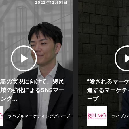
2022年12月01日
戦略の実現に向けて、短尺
”愛されるマー
域の強化によるSNSマー
進するマーケテ
ング...
ープ
ラバブルマーケティンググループ
ラバブル