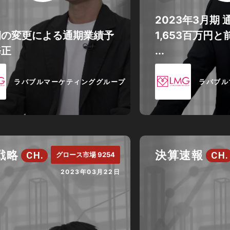
2023年3月期
期の変更による通期業績予
1,653百万円と
修正
...
ラバブルマーケティンググループ
ラバブル
戦略
決算速報
CH.
CH.
グロース市場 9254
2023年03月22日