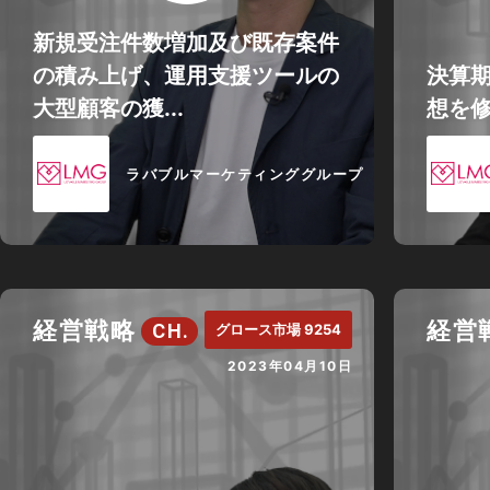
新規受注件数増加及び既存案件
の積み上げ、運用支援ツールの
決算
大型顧客の獲...
想を
ラバブルマーケティンググループ
経営戦略
経営
CH.
グロース市場 9254
2023年04月10日