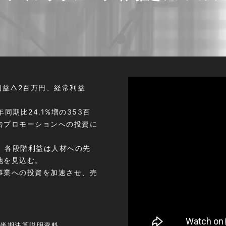
利益△2百万円、経常利益
期比24.1%増の353百
告プロモーションへの投資に
移。各段階利益は人材への先
地を見込む。
事業への投資を加速させ、売
四半期決算説明資料