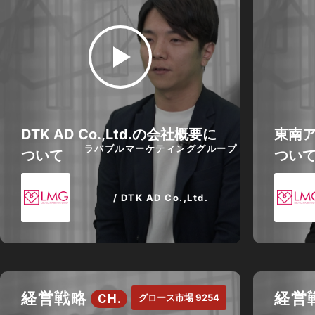
DTK AD Co.,Ltd.の会社概要に
東南
ラバブルマーケティンググループ
ついて
つい
/ DTK AD Co.,Ltd.
経営戦略
経営
CH.
グロース市場 9254