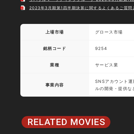
2023年3月期第1四半期決算に関するよくあるご質問
上場市場
グロース市場
銘柄コード
9254
業種
サービス業
SNSアカウント運
事業内容
ルの開発・提供な
RELATED MOVIES