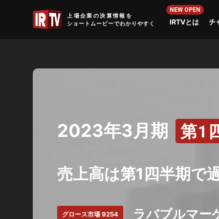
IRTV
上場企業の決算情報を
IRTVとは
チ
ショートムービーでわかりやすく
2023年3月期
第1
売上高は第1四半期で
ラバブルマーケ
グロース市場 9254