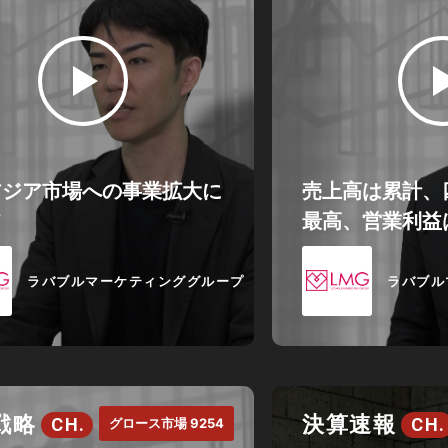
アジア市場への事業拡大に
売上高は累計、
て
最高、営業利益
ラバブルマーケティンググループ
ラバブル
戦略
決算速報
CH.
CH.
グロース市場 9254