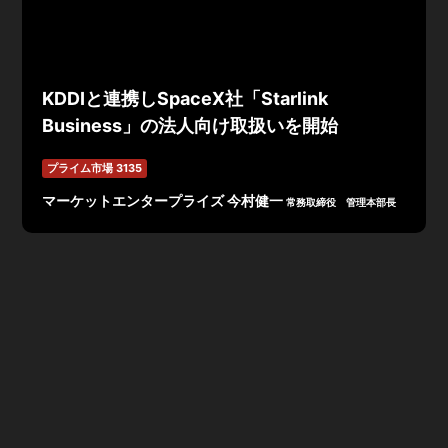
KDDIと連携しSpaceX社「Starlink
Business」の法人向け取扱いを開始
プライム市場 3135
マーケットエンタープライズ 今村健一
常務取締役 管理本部長
マーケットエンタープライズがKDDIと連携し、SpaceX
社の衛星通信インターネットサービス「Starlink
Business」の法人向け取扱いを開始する。
山間部・離島・海上など従来の固定回線が届かない場所で
も高速・低遅延の通信を実現するほか、災害時のバックア
ップ回線としてBCP対策・防災対策にも活用できる。
今回の取扱い開始により、通信環境に課題を持つ顧客層へ