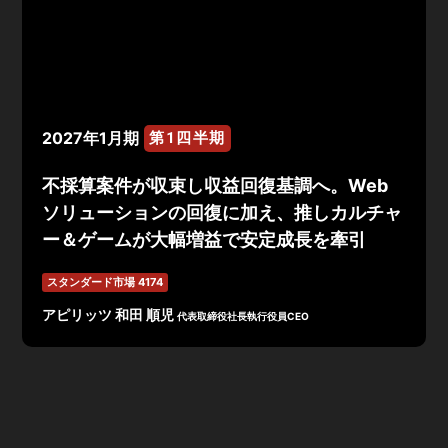
2027年1月期
第1四半期
不採算案件が収束し収益回復基調へ。Web
ソリューションの回復に加え、推しカルチャ
ー＆ゲームが大幅増益で安定成長を牽引
スタンダード市場 4174
アピリッツ 和田 順児
代表取締役社長執行役員CEO
2027年1月期第1四半期決算は、売上高2,498百万円（前
年同期比100.9％）、営業利益40百万円、経常利益38百