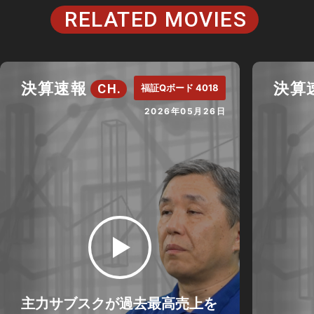
RELATED MOVIES
決算速報
決算
CH.
福証Qボード 4018
2026年05月26日
主力サブスクが過去最高売上を