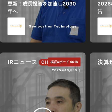
更新！成長投資を加速し2030
202
年へ
告
Geolocation Technology
IRニュース
決算
CH.
福証Qボード 4018
2025年10月30日