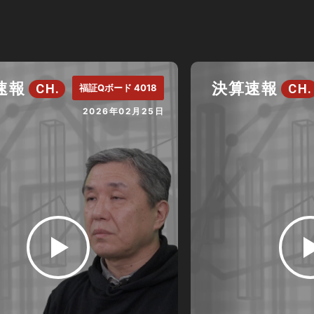
速報
決算速報
CH.
CH.
福証Qボード 4018
2026年02月25日