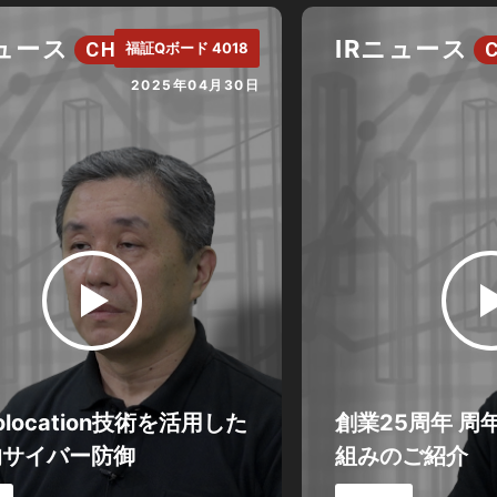
ニュース
IRニュース
CH.
福証Qボード 4018
2025年04月30日
eolocation技術を活用した
創業25周年 周
的サイバー防御
組みのご紹介