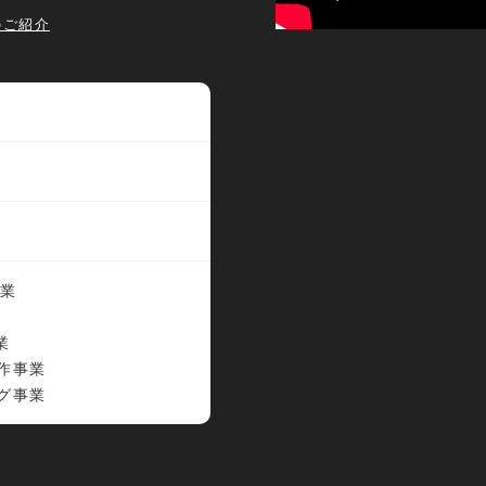
待のご紹介
事業
業
作事業
グ事業