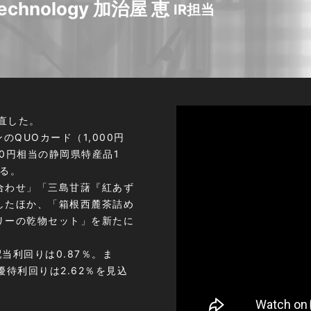
 Technology 加治屋 恵
IR担当
直した。
QUOカード（1,000円
00円相当の静岡県特産品1
する。
合わせ」「三島甘藷『紅あず
したほか、「箱根西麓茶詰め
リーの乾物セット」を新たに
配当利回りは0.87％。ま
優待利回りは2.62％を見込