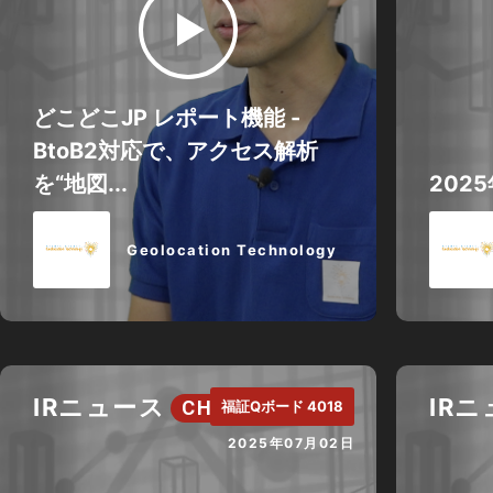
どこどこJP レポート機能 -
BtoB2対応で、アクセス解析
を“地図...
202
Geolocation Technology
IRニュース
IR
CH.
福証Qボード 4018
2025年07月02日