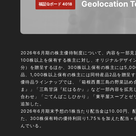
Geolocation
福証Qボード 4018
2026年6月期の株主優待制度について、内容を一部見
100株以上を保有する株主に対し、オリジナルデザインの
分）を贈呈するほか、300株以上保有の株主には5,0
品、1,000株以上保有の株主には同特産品2品を贈呈
優待品ラインナップでは、「箱根西麓三島の野菜詰め
ま』」「三島甘藷『紅はるか』」など一部内容を拡充
合わせ」「ごてんばこしひかり」「東平屋スープとゼ
追加した。
2026年6月期末予想の1株当たり配当金は10.00円、
た、300株保有時の優待利回り1.75％を加えた配当＋
んでいる。