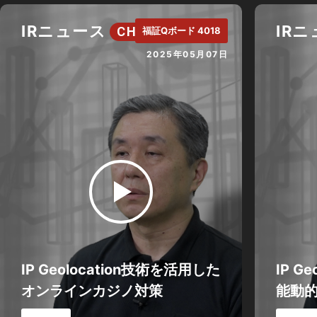
IRニュース
IR
CH.
福証Qボード 4018
2025年05月07日
IP Geolocation技術を活用した
IP G
オンラインカジノ対策
能動