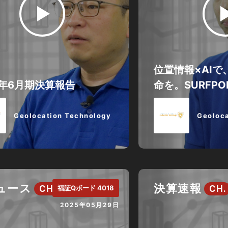
位置情報×AI
5年6月期決算報告
命を。SURFPOINT
Geolocation Technology
Geoloca
ニュース
決算速報
CH.
CH.
福証Qボード 4018
2025年05月29日