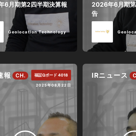
6年6月期第2四半期決算報
2026年6月期
告
Geolocation Technology
Geoloca
速報
IRニュース
CH.
福証Qボード 4018
2025年08月22日