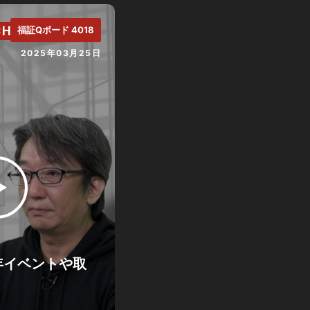
CH.
福証Qボード 4018
2025年03月25日
年イベントや取