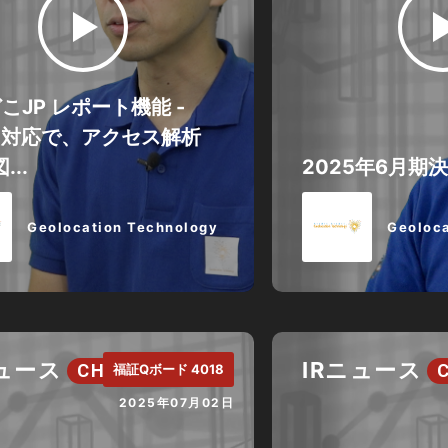
こJP レポート機能 -
B2対応で、アクセス解析
...
2025年6月期
Geolocation Technology
Geoloca
ニュース
IRニュース
CH.
福証Qボード 4018
2025年07月02日