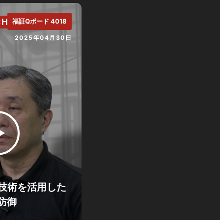
CH.
福証Qボード 4018
2025年04月30日
tion技術を活用した
防御