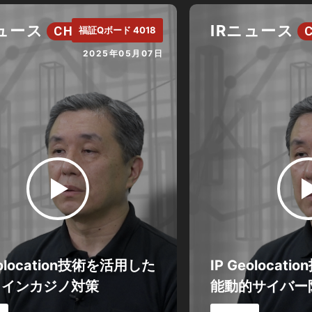
ニュース
IRニュース
CH.
福証Qボード 4018
2025年05月07日
eolocation技術を活用した
IP Geoloca
ラインカジノ対策
能動的サイバー