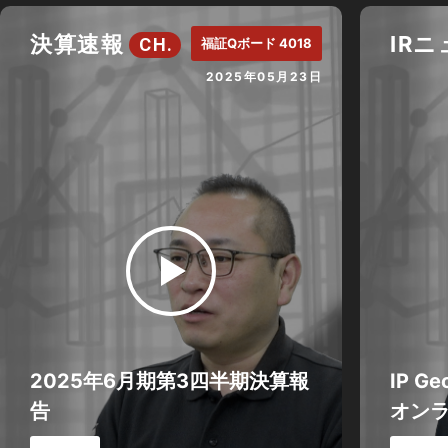
決算速報
IR
CH.
福証Qボード 4018
2025年05月23日
2025年6月期第3四半期決算報
IP G
告
オン