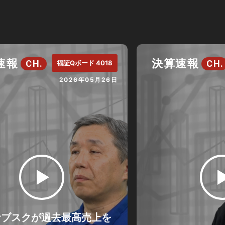
速報
決算速報
CH.
CH.
福証Qボード 4018
2026年05月26日
サブスクが過去最高売上を