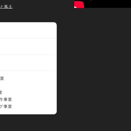
事業と風土
事業
業
作事業
グ事業