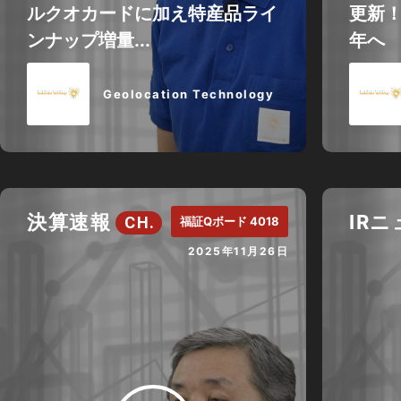
ルクオカードに加え特産品ライ
更新！
ンナップ増量...
年へ
Geolocation Technology
決算速報
IR
CH.
福証Qボード 4018
2025年11月26日