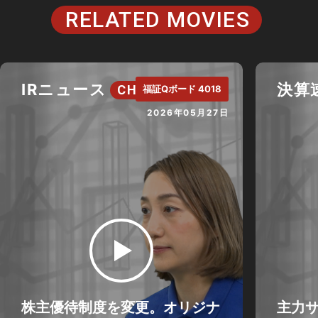
RELATED MOVIES
IRニュース
決算
CH.
福証Qボード 4018
2026年05月27日
株主優待制度を変更。オリジナ
主力