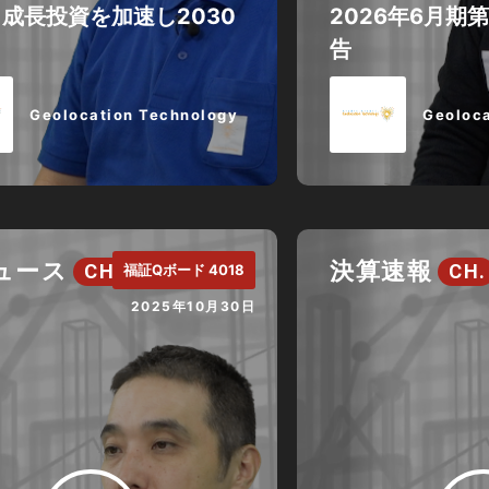
成長投資を加速し2030
2026年6月期
告
Geolocation Technology
Geoloca
ニュース
決算速報
CH.
CH.
福証Qボード 4018
2025年10月30日