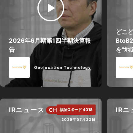
どこど
2026年6月期第1四半期決算報
Bto
告
を“地図
Geolocation Technology
IRニュース
IR
CH.
福証Qボード 4018
2025年07月23日