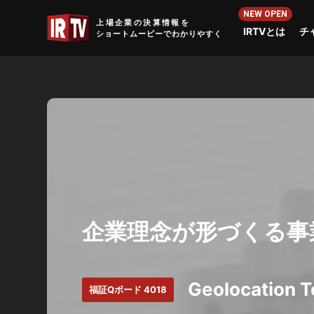
IRTV
上場企業の決算情報を
IRTVとは
チ
ショートムービーでわかりやすく
企業理念が形づくる事
Geolocation
福証Qボード 4018