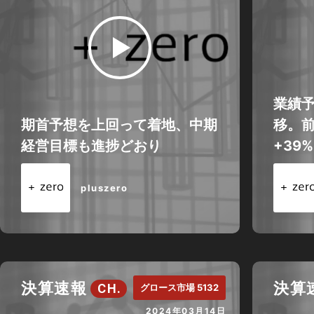
業績
期首予想を上回って着地、中期
移。
経営目標も進捗どおり
+39
pluszero
決算速報
決算
CH.
グロース市場 5132
2024年03月14日