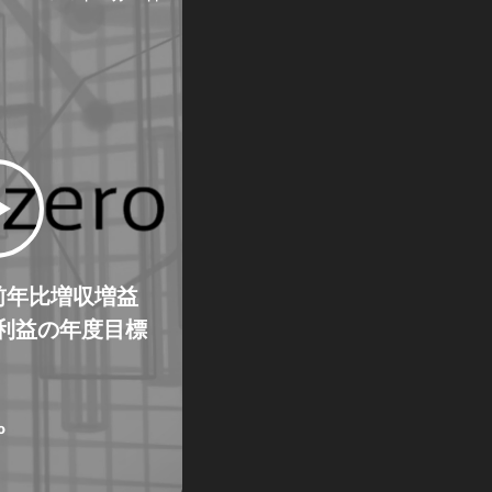
対前年比増収増益
利益の年度目標
o