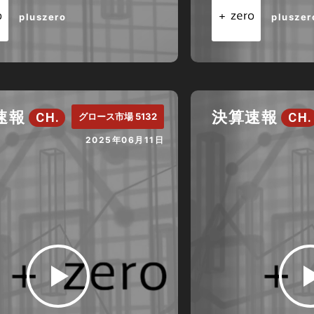
pluszero
pluszer
速報
決算速報
CH.
CH.
グロース市場 5132
2025年06月11日