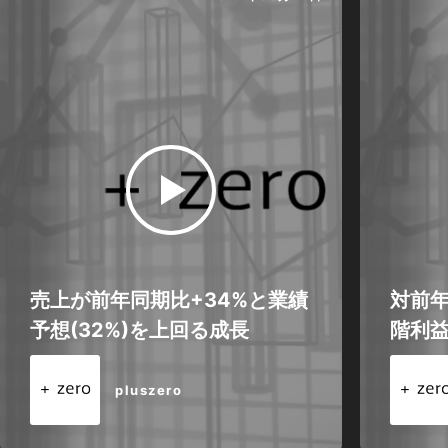
売上が前年同期比+34%と業績
対前
予想(32%)を上回る成長
階利
pluszero