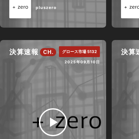
pluszero
決算速報
決算
CH.
グロース市場 5132
2025年09月10日