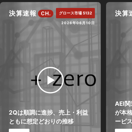
決算速報
決算
CH.
グロース市場 5132
2026年06月10日
AEI
2Qは順調に進捗、売上・利益
が本
ともに想定どおりの推移
ービス