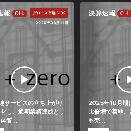
速報
決算速報
CH.
CH.
グロース市場 5132
2026年03月11日
関連サービスの立ち上がり
2025年10月
格化し、通期業績達成とサ
比倍増で着地。2
体質...
も売...