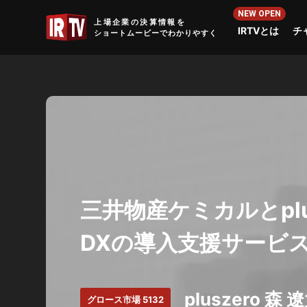
IRTV
上場企業の決算情報を
IRTVとは
チ
ショートムービーでわかりやすく
三井物産ケミカルとplus
DXの導入支援サービ
pluszero 森 
グロース市場 5132