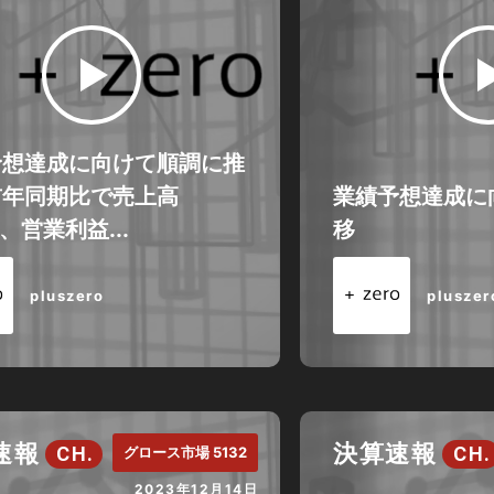
予想達成に向けて順調に推
前年同期比で売上高
業績予想達成に
%、営業利益...
移
pluszero
pluszer
速報
決算速報
CH.
CH.
グロース市場 5132
2023年12月14日