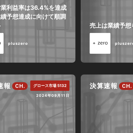
業利益率は36.4%を達成
業績予想達成に向けて順調
移
売上は業績予想
pluszero
pluszer
速報
決算速報
CH.
CH.
グロース市場 5132
2024年09月11日