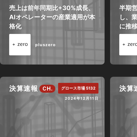
売上は前年同期比+30%成長、
半期営
AIオペレーターの産業適用が本
し、
格化
に推
pluszero
決算速報
決算
CH.
グロース市場 5132
2024年12月11日