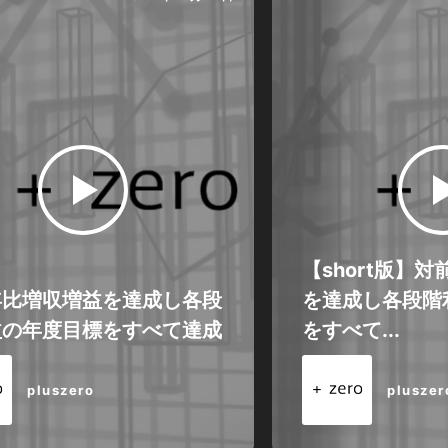
【short版】
年比増収増益を達成し各段
を達成し各段階
益の年度目標をすべて達成
をすべて...
pluszero
pluszer