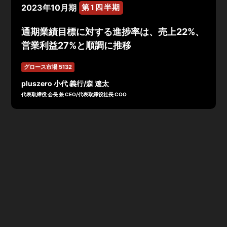
2023年10月期
第1四半期
通期業績目標に対する進捗率は、売上22%、
営業利益27%と順調に推移
グロース市場 5132
pluszero 小代 義行/森 遼太
代表取締役 会長 兼 CEO/代表取締役社長 COO
2023年10月期
第1四半期
決算は売上高199百万円（前年
対比+43%）、営業利益43百万円、当期純利益は29百万
円で着地進捗率は、売上22% 、営業利益27%と予想どお
りの着地・社内1Q計画で売上・各段階利益をすべて達
成。
業績推移としては、前年同期は大型補助金案件があった影
響で減少、大型補助金案件を除くと概ね増収増益で右肩上
がりの成長。