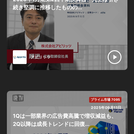
続き堅調に推移したものの...
アピリッツ
プライム市場 7095
2025年09月11日
1Qは一部業界の広告費高騰で増収減益も、
2Q以降は成長トレンドに回復...