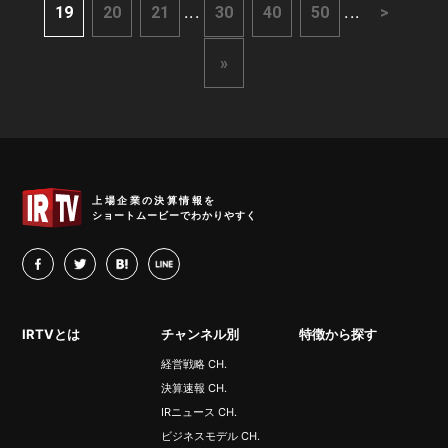
...
...
19
20
21
30
40
50
>
»
IRTV
上場企業の決算情報を
ショートムービーでわかりやすく
facebook
twitter
hatena
LINE
IRTVとは
チャンネル別
特徴から探す
経営戦略 CH.
決算速報 CH.
IRニュース CH.
ビジネスモデル CH.