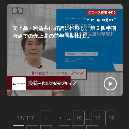
グロース市場 4415
2025年09月01日
売上高・利益共に好調に推移し、第２四半期
時点での売上高の前年同期比は...
ブロードエンタープライズ
...
...
19 / 117
«
<
10
17
18