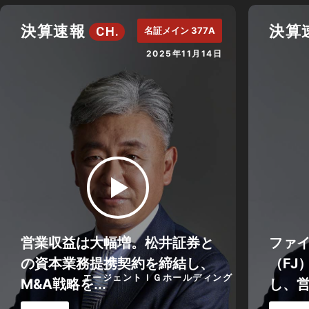
決算速報
決算
CH.
名証メイン 377A
2025年11月14日
営業収益は大幅増。松井証券と
ファ
の資本業務提携契約を締結し、
（FJ
エージェントＩＧホールディング
M&A戦略を...
し、営