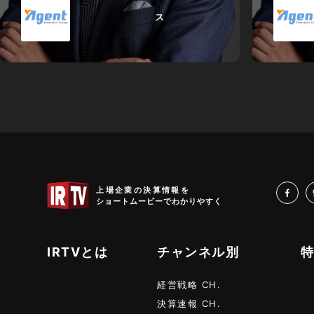
ス
IRTV
上場企業の決算情報を
fa
ショートムービーでわかりやすく
IRTVとは
チャンネル別
経営戦略 CH.
決算速報 CH.