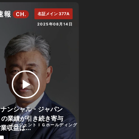
速報
CH.
名証メイン 377A
2025年08月14日
イナンシャル・ジャパン
）の業績が引き続き寄与
エージェントＩＧホールディング
業収益は...