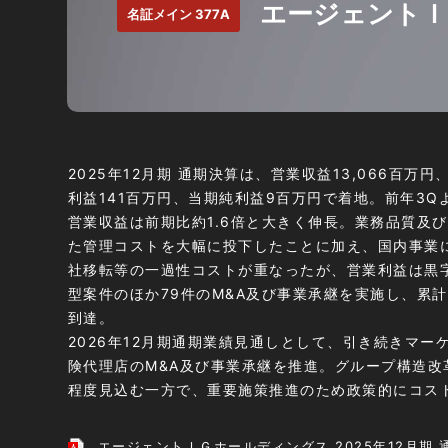
エージェントＩ
名証メイン 377A
2025年12月期 通期決算は、営業収益13,066百万
利益141百万円、当期純利益9百万円で着地。前年3Q
営業収益は前期比約1.6倍と大きく伸長。業務品質及
た管理コストを大幅に投下したことに加え、国内事業
社移転等の一過性コストが重なったが、営業利益は黒
型案件のほか79件のM&A及び事業承継を実施し、累計
到達。
2026年12月期通期業績見通しとして、引き続きマー
険代理店のM&A及び事業承継を推進。グループ構造改
程度見込む一方で、重要施策推進のため政策的にコス
エージェントＩＧホールディングス 2025年12月期 