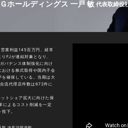
Ｇホールディングス 一戸 敏
代表取締役
円、営業利益145百万円、経常
よりFJが連結対象となり、
びガバナンス体制強化に向け
における株式取得や国内子会
字を確保している。当期は大
合流代理店件数は672件に
ケットシェア拡大に向けた保
革によるコスト削減を一定
ト投下。
通期 決算説明資料