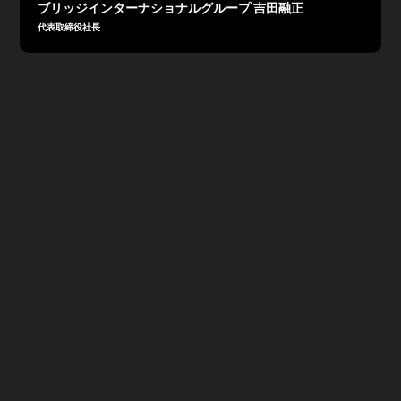
ブリッジインターナショナルグループ 吉田融正
代表取締役社長
2025年12月期通期決算は、売上高8,564百万円（前期比
99.4%）、営業利益870百万円（前期比91.6%）、経常
利益865百万円（前期比86.7%）、親会社株式に帰属す
る当期純利益536百万円（前期比81.0%）で着地。イン
サイドセールスアウトソーシング事業と研修事業はHD化
に伴う費用増の影響により減益。持株会社化に伴う費用増
や人的資本投資により、セグメント利益はYoY83.1％の
着地（期初計画通り）となった。プロセス・テクノロジー
事業は、子会社株式譲渡によりQ4は連結範囲から除外、
YoYでは86.4％の着地ながら、外注費抑制により大幅改
善し黒字化を達成。子会社の株式譲渡の影響を除けば、売
上・利益ともに高成長を見込み、昨年掲げた株主還元方針
である配当性向50％を維持し、配当は95円へ増配を計画
している。2026年12月期見通しとしては売上高83〜91