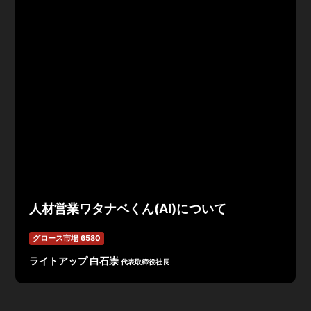
人材営業ワタナベくん(AI)について
グロース市場 6580
ライトアップ 白石崇
代表取締役社長