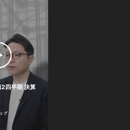
第2四半期 決算
ップ