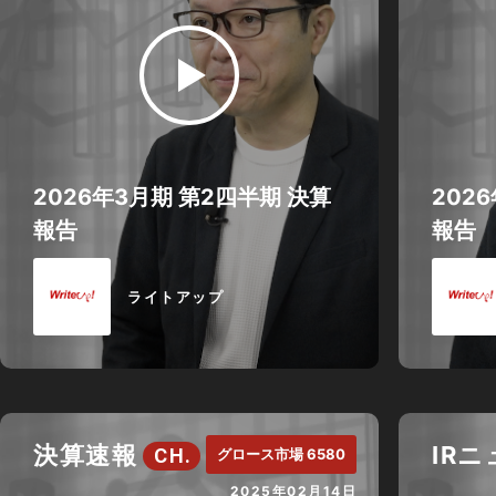
2026年3月期 第2四半期 決算
202
報告
報告
ライトアップ
決算速報
IR
CH.
グロース市場 6580
2025年02月14日