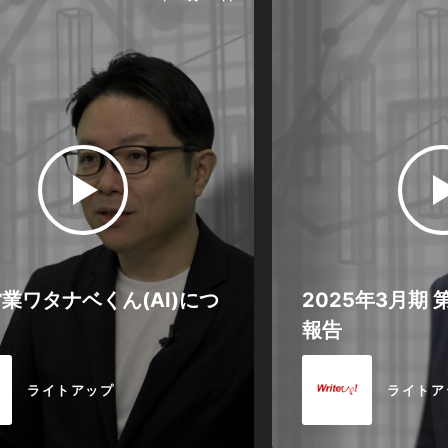
業ワタナベくん(AI)につ
2025年3月期 
報告
ライトアップ
ライトア