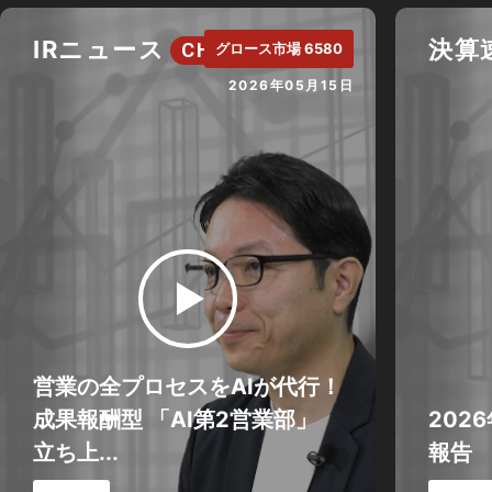
IRニュース
決算
CH.
グロース市場 6580
2026年05月15日
営業の全プロセスをAIが代行！
成果報酬型 「AI第2営業部」
202
立ち上...
報告