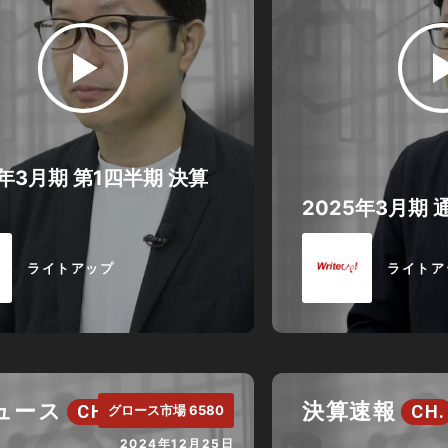
6年3月期 第1四半期 決算
2025年3月期 
ライトアップ
ライトア
ニュース
決算速報
CH.
CH.
グロース市場 6580
2024年12月25日