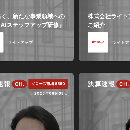
拓く、新たな事業領域への
株式会社ライト
AIステップアップ研修』
ご紹介
ライトアップ
ライトア
速報
決算速報
CH.
CH.
グロース市場 6580
2025年08月08日