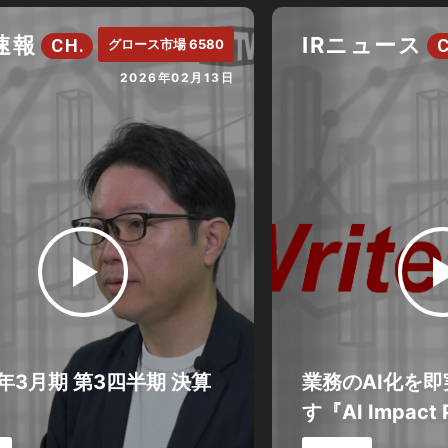
速報
IRニュース
CH.
グロース市場 6580
2026年02月13日
6年3月期 第3四半期 決算
業務のAI化を
す『AI Impact P