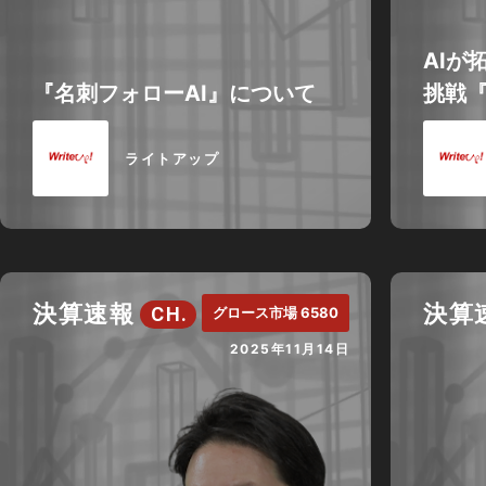
AIが
『名刺フォローAI』について
挑戦『
ライトアップ
決算速報
決算
CH.
グロース市場 6580
2025年11月14日