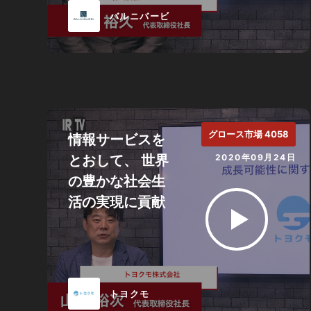
バルニバービ
グロース市場 4058
情報サービスを
とおして、 世界
2020年09月24日
の豊かな社会生
活の実現に貢献
トヨクモ