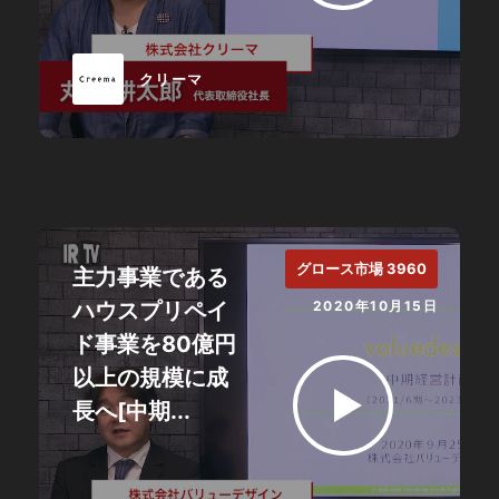
クリーマ
グロース市場 3960
主力事業である
ハウスプリペイ
2020年10月15日
ド事業を80億円
以上の規模に成
長へ[中期...