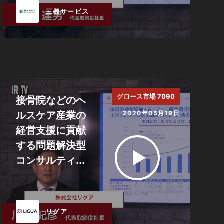
三機サービス
グロース市場 7090
接骨院などのヘ
ルスケア産業の
2020年05月19日
経営支援に貢献
する問題解決型
コンサルティ...
リグア