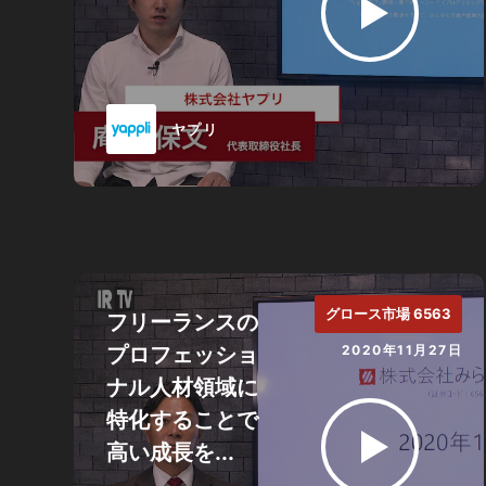
ヤプリ
グロース市場 6563
フリーランスの
プロフェッショ
2020年11月27日
ナル人材領域に
特化することで
高い成長を...