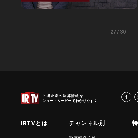
27 / 30
IRTV
上場企業の決算情報を
fa
ショートムービーでわかりやすく
IRTVとは
チャンネル別
経営戦略 CH.